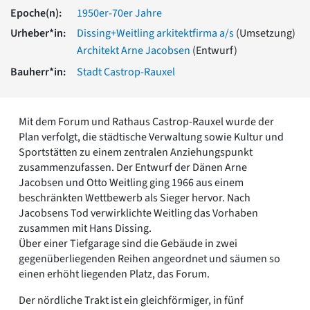
Romanik
Epoche(n):
1950er-70er Jahre
Vorromanik
Urheber*in:
Dissing+Weitling arkitektfirma a/s
(Umsetzung)
Römische Antike
Architekt Arne Jacobsen
(Entwurf)
Über uns
Bauherr*in:
Stadt Castrop-Rauxel
Über baukunst-nrw
Fachbeirat
Freunde & Förderer
Mit dem Forum und Rathaus Castrop-Rauxel wurde der
Kontakt
Plan verfolgt, die städtische Verwaltung sowie Kultur und
Impressum
Sportstätten zu einem zentralen Anziehungspunkt
Datenschutz
zusammenzufassen. Der Entwurf der Dänen Arne
Jacobsen und Otto Weitling ging 1966 aus einem
Suchbegriff eingeben
beschränkten Wettbewerb als Sieger hervor. Nach
Jacobsens Tod verwirklichte Weitling das Vorhaben
zusammen mit Hans Dissing.
Über einer Tiefgarage sind die Gebäude in zwei
gegenüberliegenden Reihen angeordnet und säumen so
einen erhöht liegenden Platz, das Forum.
Der nördliche Trakt ist ein gleichförmiger, in fünf