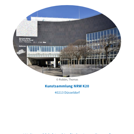
© Robbin, Thomas
Kunstsammlung NRW K20
40213 Düsseldorf