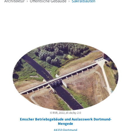
Architektur
›
Öffentliche Gebäude
›
Sakralbauten
Weitere Objekte
in der Nähe
© RVR, 2022, dl-de/by-2-0
Emscher Betriebsgebäude und Auslasswerk Dortmund-
Mengede
44359 Dortmund