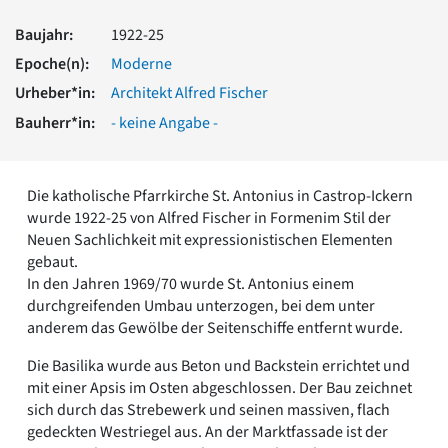
Romanik
Baujahr:
1922-25
Vorromanik
Römische Antike
Epoche(n):
Moderne
Über uns
Urheber*in:
Architekt Alfred Fischer
Über baukunst-nrw
Bauherr*in:
- keine Angabe -
Fachbeirat
Freunde & Förderer
Kontakt
Die katholische Pfarrkirche St. Antonius in Castrop-Ickern
Impressum
wurde 1922-25 von Alfred Fischer in Formenim Stil der
Datenschutz
Neuen Sachlichkeit mit expressionistischen Elementen
gebaut.
Suchbegriff eingeben
In den Jahren 1969/70 wurde St. Antonius einem
durchgreifenden Umbau unterzogen, bei dem unter
anderem das Gewölbe der Seitenschiffe entfernt wurde.
Die Basilika wurde aus Beton und Backstein errichtet und
mit einer Apsis im Osten abgeschlossen. Der Bau zeichnet
sich durch das Strebewerk und seinen massiven, flach
gedeckten Westriegel aus. An der Marktfassade ist der