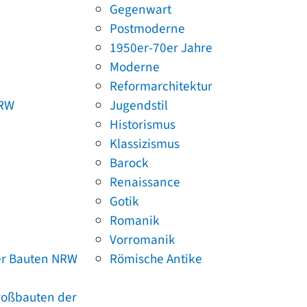
Gegenwart
Postmoderne
1950er-70er Jahre
Moderne
Reformarchitektur
NRW
Jugendstil
Historismus
Klassizismus
Barock
Renaissance
Gotik
Romanik
Vorromanik
er Bauten NRW
Römische Antike
Großbauten der