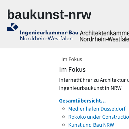
Zur Navigation springen
Zum Inhalt springen
baukunst-nrw
Im Fokus
Im Fokus
Internetführer zu Architektur
Ingenieurbaukunst in NRW
Gesamtübersicht...
Medienhafen Düsseldorf
Rokoko under Constructi
Kunst und Bau NRW