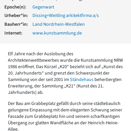
Romanik
Epoche(n):
Gegenwart
Vorromanik
Urheber*in:
Dissing+Weitling arkitektfirma a/s
Römische Antike
Bauherr*in:
Land Nordrhein-Westfalen
Über uns
Internet:
www.kunstsammlung.de
Über baukunst-nrw
Fachbeirat
Freunde & Förderer
Elf Jahre nach der Auslobung des
Kontakt
Architektenwettbewerbes wurde die Kunstsammlung NRW
Impressum
1986 eröffnet. Das Kürzel „K20“ bezieht sich auf „Kunst des
Datenschutz
20. Jahrhunderts“ und grenzt den Schwerpunkt der
Suchbegriff eingeben
Sammlung von der seit 2001 im
Ständehaus
beherbergten
Erweiterung, der Sammlung „K21“ (Kunst des 21.
Jahrhunderts) ab.
Der Bau am Grabbeplatz gefällt durch seine städtebaulich
gelungene Einpassung mit dem eleganten Schwung seiner
Fassade zum Grabbeplatz hin und seinem scharfkantigen
Übergang zur glatten Wandfläche an der Heinrich-Heine-
Allee.