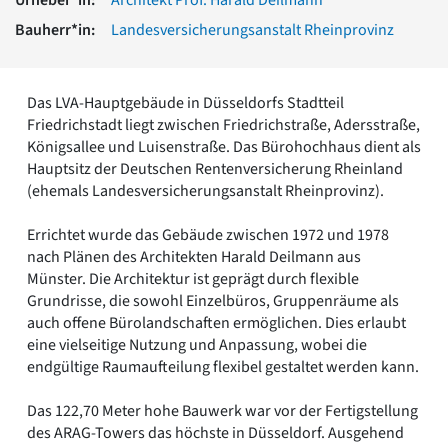
Romanik
Bauherr*in:
Landesversicherungsanstalt Rheinprovinz
Vorromanik
Römische Antike
Über uns
Das LVA-Hauptgebäude in Düsseldorfs Stadtteil
Über baukunst-nrw
Friedrichstadt liegt zwischen Friedrichstraße, Adersstraße,
Fachbeirat
Königsallee und Luisenstraße. Das Bürohochhaus dient als
Freunde & Förderer
Hauptsitz der Deutschen Rentenversicherung Rheinland
Kontakt
(ehemals Landesversicherungsanstalt Rheinprovinz).
Impressum
Datenschutz
Errichtet wurde das Gebäude zwischen 1972 und 1978
nach Plänen des Architekten Harald Deilmann aus
Suchbegriff eingeben
Münster. Die Architektur ist geprägt durch flexible
Grundrisse, die sowohl Einzelbüros, Gruppenräume als
auch offene Bürolandschaften ermöglichen. Dies erlaubt
eine vielseitige Nutzung und Anpassung, wobei die
endgültige Raumaufteilung flexibel gestaltet werden kann.
Das 122,70 Meter hohe Bauwerk war vor der Fertigstellung
des ARAG-Towers das höchste in Düsseldorf. Ausgehend