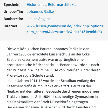
Romanik
Epoche(n):
Historismus
,
Reformarchitektur
Vorromanik
Urheber*in:
Johannes Radke
Römische Antike
Bauherr*in:
- keine Angabe -
Über uns
Internet:
www.luisen-gymnasium.de/index.php?option=
Über baukunst-nrw
com_content&view=article&id=161&Itemid=73
Fachbeirat
Freunde & Förderer
Kontakt
Die vom königlichen Baurat Johannes Radke in den
Impressum
Jahren 1905-07 errichtete Luisenschule an der Ecke
Datenschutz
Bastion-/Kasernenstraße war ursprünglich eine
Suchbegriff eingeben
protestantische Mädchenschule. Benannt wurde sie nach
der Prinzessin Wilhelmine Luise von Preußen, unter deren
Prorektorat die Schule stand.
In den Jahren 1911-13 wurde der Schulbau entlang der
Kasernenstraße durch Radke erweitert. Heute ist der
Neubau mit dem älteren Gebäude durch einen modernen
Trakt verbunden. Seit 1984 ist das heutige Gymnasium in
die Denkmalliste der Stadt Düsseldorf eingetragen.
Der viergeschossige Baukörper wird durch Fenster und