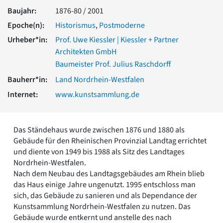
Romanik
Baujahr:
1876-80 / 2001
Vorromanik
Epoche(n):
Historismus
,
Postmoderne
Römische Antike
Urheber*in:
Prof. Uwe Kiessler | Kiessler + Partner
Über uns
Architekten GmbH
Über baukunst-nrw
Baumeister Prof. Julius Raschdorff
Fachbeirat
Bauherr*in:
Land Nordrhein-Westfalen
Freunde & Förderer
Kontakt
Internet:
www.kunstsammlung.de
Impressum
Datenschutz
Das Ständehaus wurde zwischen 1876 und 1880 als
Suchbegriff eingeben
Gebäude für den Rheinischen Provinzial Landtag errichtet
und diente von 1949 bis 1988 als Sitz des Landtages
Nordrhein-Westfalen.
Nach dem Neubau des Landtagsgebäudes am Rhein blieb
das Haus einige Jahre ungenutzt. 1995 entschloss man
sich, das Gebäude zu sanieren und als Dependance der
Kunstsammlung Nordrhein-Westfalen zu nutzen. Das
Gebäude wurde entkernt und anstelle des nach