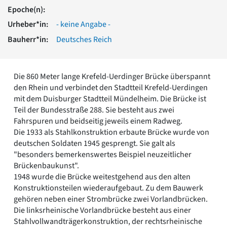
Romanik
Epoche(n):
Vorromanik
Urheber*in:
- keine Angabe -
Römische Antike
Bauherr*in:
Deutsches Reich
Über uns
Über baukunst-nrw
Fachbeirat
Die 860 Meter lange Krefeld-Uerdinger Brücke überspannt
Freunde & Förderer
den Rhein und verbindet den Stadtteil Krefeld-Uerdingen
Kontakt
mit dem Duisburger Stadtteil Mündelheim. Die Brücke ist
Impressum
Teil der Bundesstraße 288. Sie besteht aus zwei
Datenschutz
Fahrspuren und beidseitig jeweils einem Radweg.
Die 1933 als Stahlkonstruktion erbaute Brücke wurde von
Suchbegriff eingeben
deutschen Soldaten 1945 gesprengt. Sie galt als
"besonders bemerkenswertes Beispiel neuzeitlicher
Brückenbaukunst".
1948 wurde die Brücke weitestgehend aus den alten
Konstruktionsteilen wiederaufgebaut. Zu dem Bauwerk
gehören neben einer Strombrücke zwei Vorlandbrücken.
Die linksrheinische Vorlandbrücke besteht aus einer
Stahlvollwandträgerkonstruktion, der rechtsrheinische