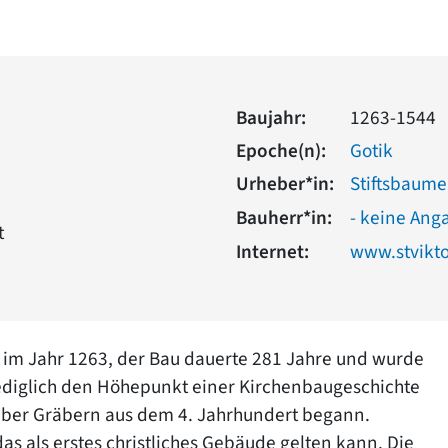
Baujahr:
1263-1544
Epoche(n):
Gotik
Urheber*in:
Stiftsbaume
Bauherr*in:
- keine Ang
t
Internet:
www.stvikto
 im Jahr 1263, der Bau dauerte 281 Jahre und wurde
lediglich den Höhepunkt einer Kirchenbaugeschichte
 über Gräbern aus dem 4. Jahrhundert begann.
as als erstes christliches Gebäude gelten kann. Die