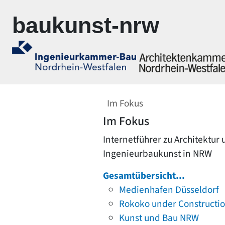
Zur Navigation springen
Zum Inhalt springen
baukunst-nrw
Im Fokus
Im Fokus
Internetführer zu Architektur
Ingenieurbaukunst in NRW
Gesamtübersicht...
Medienhafen Düsseldorf
Rokoko under Constructi
Kunst und Bau NRW