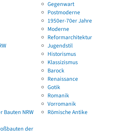
Gegenwart
Postmoderne
1950er-70er Jahre
Moderne
Reformarchitektur
NRW
Jugendstil
Historismus
Klassizismus
Barock
Renaissance
Gotik
Romanik
Vorromanik
er Bauten NRW
Römische Antike
Großbauten der