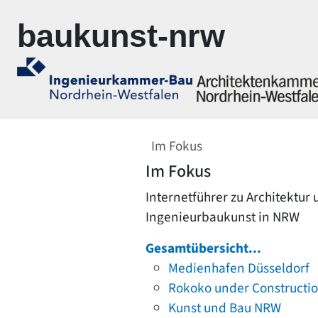
Zur Navigation springen
Zum Inhalt springen
baukunst-nrw
Im Fokus
Im Fokus
Internetführer zu Architektur
Ingenieurbaukunst in NRW
Gesamtübersicht...
Medienhafen Düsseldorf
Rokoko under Constructi
Kunst und Bau NRW