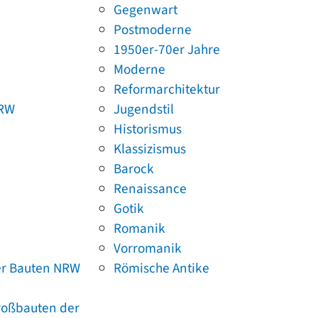
Gegenwart
Postmoderne
1950er-70er Jahre
Moderne
Reformarchitektur
NRW
Jugendstil
Historismus
Klassizismus
Barock
Renaissance
Gotik
Romanik
Vorromanik
er Bauten NRW
Römische Antike
Großbauten der