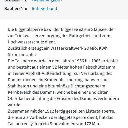
Romanik
Bauherr*in:
Ruhrverband
Vorromanik
Römische Antike
Über uns
Die Biggetalsperre bzw. der Biggesee ist ein Stausee, der
Über baukunst-nrw
zur Trinkwasserversorgung des Ruhrgebiets und zum
Fachbeirat
Hochwasserschutz dient.
Freunde & Förderer
Zusätzlich erzeugt ein Wasserkraftwerk 23 Mio. KWh
Kontakt
Strom im Jahr.
Impressum
Die Talsperre wurde in den Jahren 1956 bis 1965 errichtet
Datenschutz
und besteht aus einem 52 Meter hohen Felsschüttdamm
mit einer Asphalt-Außendichtung. Zur Verstärkung des
Suchbegriff eingeben
Damms dienen ein Kronenabsicherungsbauwerk aus
Stahlbeton und eine bituminöse Dichtungszone im
Kernbereich des Damms, welche bei einer undichten
Oberflächendichtung die Erosion des Dammes verhindern
würde.
Zusammen mit der 1912 fertig gestellten Listertalsperre,
die nun als Vorbecken der Biggetalsperre dient, hat das
Talsperrensystem ein Stauvolumen von 172 Mio.