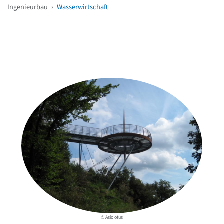
Ingenieurbau
›
Wasserwirtschaft
Weitere Objekte
in der Nähe
© Asio otus