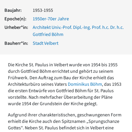
Romanik
Baujahr:
1953-1955
Vorromanik
Römische Antike
Epoche(n):
1950er-70er Jahre
Über uns
Urheber*in:
Architekt Univ.-Prof. Dipl.-Ing. Prof. h.c. Dr. h.c.
Gottfried Böhm
Über baukunst-nrw
Fachbeirat
Bauherr*in:
Stadt Velbert
Freunde & Förderer
Kontakt
Impressum
Die Kirche St. Paulus in Velbert wurde von 1954 bis 1955
Datenschutz
durch Gottfried Böhm errichtet und gehört zu seinem
Frühwerk. Den Auftrag zum Bau der Kirche erhielt das
Suchbegriff eingeben
Architekturbüro seines Vaters
Dominikus Böhm
, das 1953
die ersten Entwürfe von Gottfried Böhm für St. Paulus
vorstellte. Nach mehrfacher Überarbeitung der Pläne
wurde 1954 der Grundstein der Kirche gelegt.
Aufgrund ihrer charakteristischen, geschwungenen Form
erhielt die Kirche auch den Spitznamen „Sprungschanze
Gottes“. Neben St. Paulus befindet sich in Velbert eine