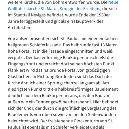
weitere Kirche, die von Böhm entworfen wurde. Die
Neue
Wallfahrtskirche St. Maria, Königin des Friedens
, die sich
im Stadtteil Neviges befindet, wurde Ende der 1960er
Jahre fertiggestellt und gilt als ein Hauptwerk des
Architekten.
Von außen präsentiert sich St. Paulus mit einer einfachen
hellgrauen Schieferfassade. Das halbrunde fast 13 Meter
hohe Portal ist in die Fassade eingeschnitten und weiß
verputzt. Der kastenförmige Baukörper umschließt die
Eingangsfront und erreicht dort seinen höchsten Punkt.
Flankiert wird das halbrunde Portal von großzügigen
Glasflächen. In Richtung Nordosten sinkt das Dach der
Kirche ähnlich einer Sprungschanze langsam ab. Am
niedrigsten Punkt tritt ein halbkreisförmiges Bauelement
deutlich aus dem Baukörper heraus, das den Bau von
außen wie ein Tonnengewölbe überspannt. Hier befindet
sich der Chor, der durch die großflächige Verglasung des
Bauelements von oben sowie von beiden Seitenwänden
beleuchtet wird. Der freistehende Glockenturm von St.
Paulus ist ebenfalls mit Schiefer verkleidet und als