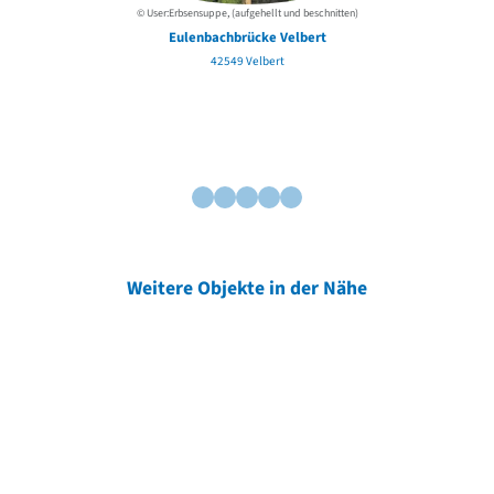
© User:Erbsensuppe, (aufgehellt und beschnitten)
Eulenbachbrücke Velbert
42549 Velbert
Weitere Objekte in der Nähe
Weitere Objekte
der Urheber*innen