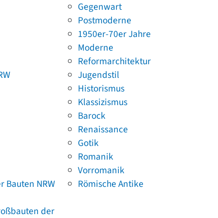
Gegenwart
Postmoderne
1950er-70er Jahre
Moderne
Reformarchitektur
NRW
Jugendstil
Historismus
Klassizismus
Barock
Renaissance
Gotik
Romanik
Vorromanik
er Bauten NRW
Römische Antike
Großbauten der