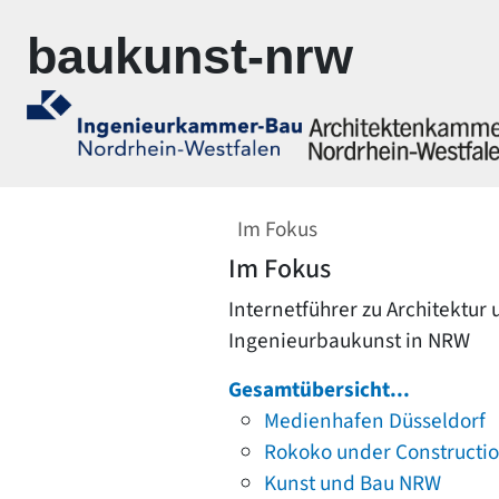
Zur Navigation springen
Zum Inhalt springen
baukunst-nrw
Im Fokus
Im Fokus
Internetführer zu Architektur
Ingenieurbaukunst in NRW
Gesamtübersicht...
Medienhafen Düsseldorf
Rokoko under Constructi
Kunst und Bau NRW