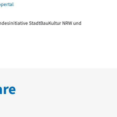
pertal
andesinitiative StadtBauKultur NRW und
are