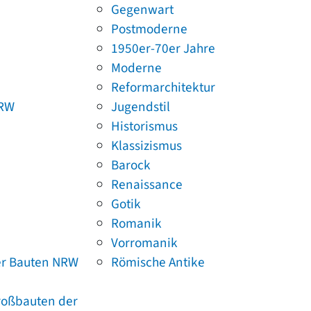
Gegenwart
Postmoderne
1950er-70er Jahre
Moderne
Reformarchitektur
NRW
Jugendstil
Historismus
Klassizismus
Barock
Renaissance
Gotik
Romanik
Vorromanik
er Bauten NRW
Römische Antike
Großbauten der