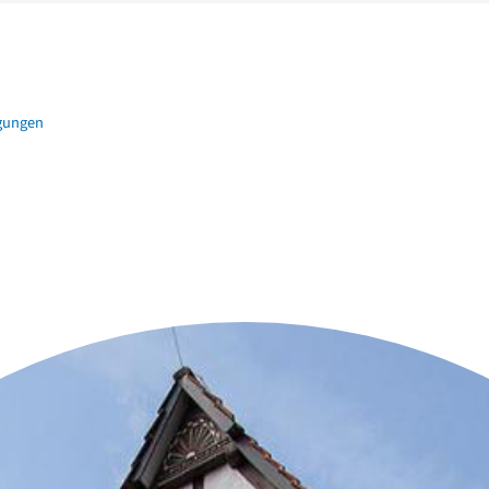
igungen
n der Nähe