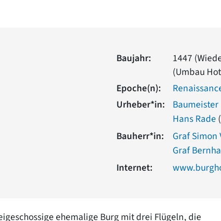
Baujahr:
1447 (Wiede
(Umbau Hot
Epoche(n):
Renaissanc
Urheber*in:
Baumeister
Hans Rade
(
Bauherr*in:
Graf Simon V
Graf Bernhar
Internet:
www.burgho
igeschossige ehemalige Burg mit drei Flügeln, die