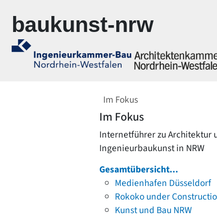
Zur Navigation springen
Zum Inhalt springen
baukunst-nrw
Im Fokus
Im Fokus
Internetführer zu Architektur
Ingenieurbaukunst in NRW
Gesamtübersicht...
Medienhafen Düsseldorf
Rokoko under Constructi
Kunst und Bau NRW