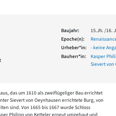
Baujahr:
15.Jh. /16. 
Epoche(n):
Renaissanc
Urheber*in:
- keine Ang
Bauherr*in:
Kasper Phil
t
Sievert vo
aus, das um 1610 als zweiflügeliger Bau errichtet
nter Sievert von Oeynhausen errichtete Burg, von
alten sind. Von 1665 bis 1667 wurde Schloss
er Philipp von Ketteler erneut umgebaut und