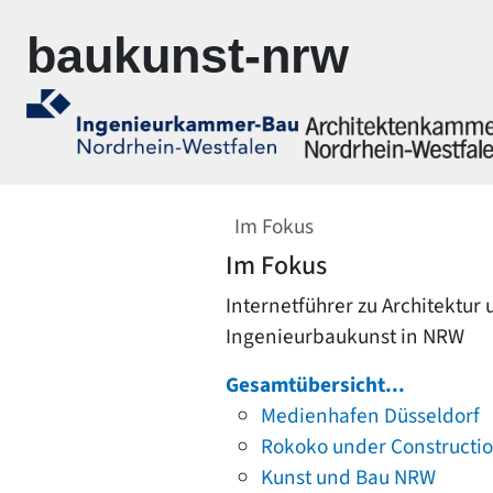
Zur Navigation springen
Zum Inhalt springen
baukunst-nrw
Im Fokus
Im Fokus
Internetführer zu Architektur
Ingenieurbaukunst in NRW
Gesamtübersicht...
Medienhafen Düsseldorf
Rokoko under Constructi
Kunst und Bau NRW