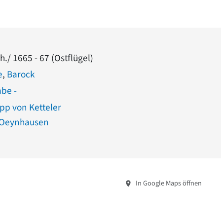
Jh./ 1665 - 67 (Ostflügel)
e
,
Barock
abe -
ipp von Ketteler
n Oeynhausen
In Google Maps öffnen