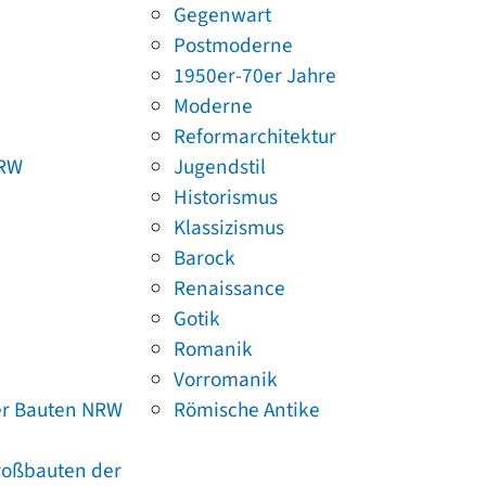
Gegenwart
Postmoderne
1950er-70er Jahre
Moderne
Reformarchitektur
NRW
Jugendstil
Historismus
Klassizismus
Barock
Renaissance
Gotik
Romanik
Vorromanik
er Bauten NRW
Römische Antike
Großbauten der