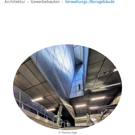
Architektur
›
Gewerbebauten
›
Verwaltungs-/Bürogebäude
Weitere Objekte
in der Nähe
© Thomas Vogt