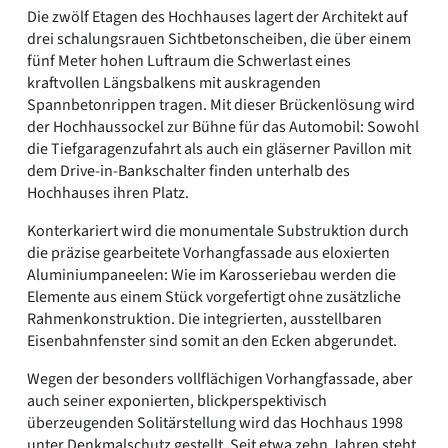
Die zwölf Etagen des Hochhauses lagert der Architekt auf
drei schalungsrauen Sichtbetonscheiben, die über einem
fünf Meter hohen Luftraum die Schwerlast eines
kraftvollen Längsbalkens mit auskragenden
Spannbetonrippen tragen. Mit dieser Brückenlösung wird
der Hochhaussockel zur Bühne für das Automobil: Sowohl
die Tiefgaragenzufahrt als auch ein gläserner Pavillon mit
dem Drive-in-Bankschalter finden unterhalb des
Hochhauses ihren Platz.
Konterkariert wird die monumentale Substruktion durch
die präzise gearbeitete Vorhangfassade aus eloxierten
Aluminiumpaneelen: Wie im Karosseriebau werden die
Elemente aus einem Stück vorgefertigt ohne zusätzliche
Rahmenkonstruktion. Die integrierten, ausstellbaren
Eisenbahnfenster sind somit an den Ecken abgerundet.
Wegen der besonders vollflächigen Vorhangfassade, aber
auch seiner exponierten, blickperspektivisch
überzeugenden Solitärstellung wird das Hochhaus 1998
unter Denkmalschutz gestellt. Seit etwa zehn Jahren steht