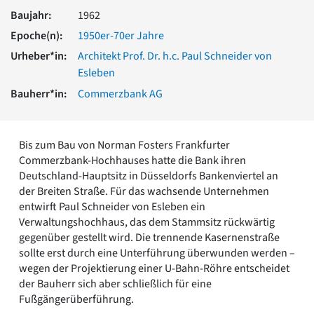
Romanik
Baujahr:
1962
Vorromanik
Epoche(n):
1950er-70er Jahre
Römische Antike
Urheber*in:
Architekt Prof. Dr. h.c. Paul Schneider von
Über uns
Esleben
Über baukunst-nrw
Bauherr*in:
Commerzbank AG
Fachbeirat
Freunde & Förderer
Kontakt
Bis zum Bau von Norman Fosters Frankfurter
Impressum
Commerzbank-Hochhauses hatte die Bank ihren
Datenschutz
Deutschland-Hauptsitz in Düsseldorfs Bankenviertel an
Suchbegriff eingeben
der Breiten Straße. Für das wachsende Unternehmen
entwirft Paul Schneider von Esleben ein
Verwaltungshochhaus, das dem Stammsitz rückwärtig
gegenüber gestellt wird. Die trennende Kasernenstraße
sollte erst durch eine Unterführung überwunden werden –
wegen der Projektierung einer U-Bahn-Röhre entscheidet
der Bauherr sich aber schließlich für eine
Fußgängerüberführung.