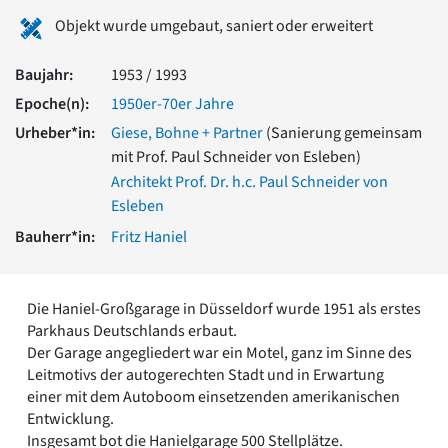
Romanik
Objekt wurde umgebaut, saniert oder erweitert
Vorromanik
Römische Antike
Baujahr:
1953 / 1993
Über uns
Epoche(n):
1950er-70er Jahre
Über baukunst-nrw
Urheber*in:
Giese, Bohne + Partner
(Sanierung gemeinsam
Fachbeirat
mit Prof. Paul Schneider von Esleben)
Freunde & Förderer
Architekt Prof. Dr. h.c. Paul Schneider von
Kontakt
Esleben
Impressum
Datenschutz
Bauherr*in:
Fritz Haniel
Suchbegriff eingeben
Die Haniel-Großgarage in Düsseldorf wurde 1951 als erstes
Parkhaus Deutschlands erbaut.
Der Garage angegliedert war ein Motel, ganz im Sinne des
Leitmotivs der autogerechten Stadt und in Erwartung
einer mit dem Autoboom einsetzenden amerikanischen
Entwicklung.
Insgesamt bot die Hanielgarage 500 Stellplätze.