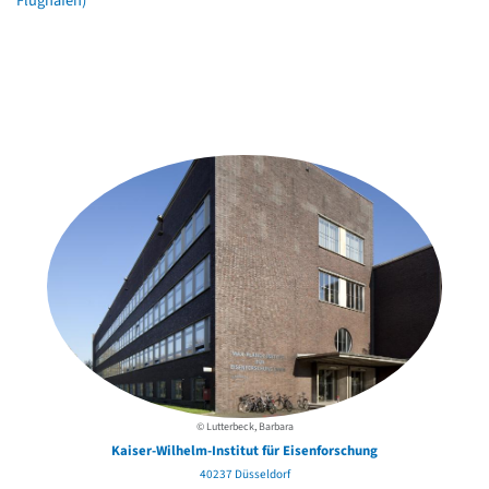
Flughäfen)
Weitere Objekte
in der Nähe
© Lutterbeck, Barbara
Kaiser-Wilhelm-Institut für Eisenforschung
40237 Düsseldorf