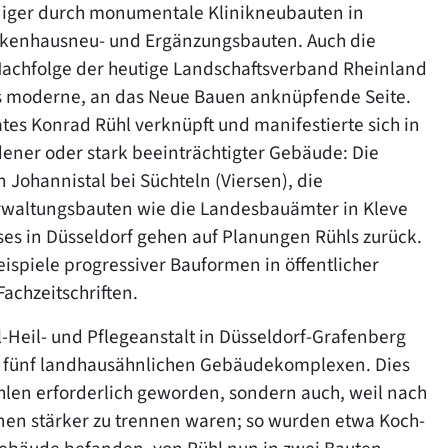
iger durch monumentale Klinikneubauten in
rankenhausneu- und Ergänzungsbauten. Auch die
 Nachfolge der heutige Landschaftsverband Rheinland
aus moderne, an das Neue Bauen anknüpfende Seite.
s Konrad Rühl verknüpft und manifestierte sich in
ener oder stark beeinträchtigter Gebäude: Die
Johannistal bei Süchteln (Viersen), die
erwaltungsbauten wie die Landesbauämter in Kleve
es in Düsseldorf gehen auf Planungen Rühls zurück.
ispiele progressiver Bauformen in öffentlicher
Fachzeitschriften.
Heil- und Pflegeanstalt in Düsseldorf-Grafenberg
it fünf landhausähnlichen Gebäudekomplexen. Dies
hlen erforderlich geworden, sondern auch, weil nach
en stärker zu trennen waren; so wurden etwa Koch-