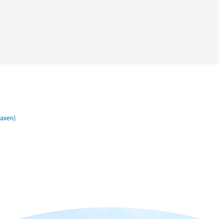
raxen)
n der Nähe