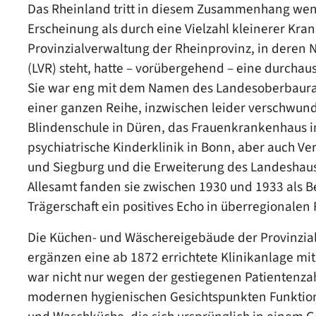
Das Rheinland tritt in diesem Zusammenhang wen
Erscheinung als durch eine Vielzahl kleinerer K
Provinzialverwaltung der Rheinprovinz, in deren
(LVR) steht, hatte – vorübergehend – eine durch
Sie war eng mit dem Namen des Landesoberbaurate
einer ganzen Reihe, inzwischen leider verschwund
Blindenschule in Düren, das Frauenkrankenhaus in 
psychiatrische Kinderklinik in Bonn, aber auch V
und Siegburg und die Erweiterung des Landeshaus
Allesamt fanden sie zwischen 1930 und 1933 als Be
Trägerschaft ein positives Echo in überregionalen 
Die Küchen- und Wäschereigebäude der Provinzial-
ergänzen eine ab 1872 errichtete Klinikanlage m
war nicht nur wegen der gestiegenen Patientenza
modernen hygienischen Gesichtspunkten Funktion