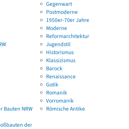
Gegenwart
Postmoderne
1950er-70er Jahre
Moderne
Reformarchitektur
NRW
Jugendstil
Historismus
Klassizismus
Barock
Renaissance
Gotik
Romanik
Vorromanik
er Bauten NRW
Römische Antike
Großbauten der