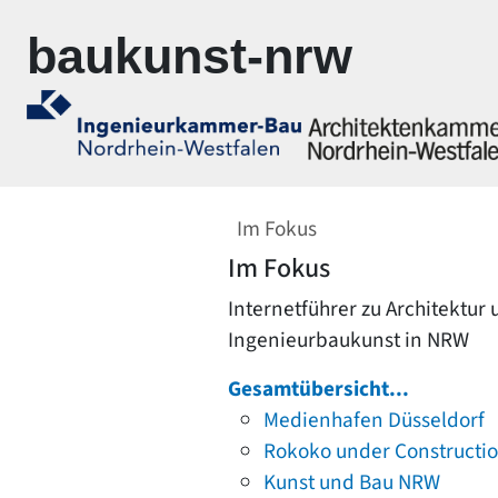
Zur Navigation springen
Zum Inhalt springen
baukunst-nrw
Im Fokus
Im Fokus
Internetführer zu Architektur
Ingenieurbaukunst in NRW
Gesamtübersicht...
Medienhafen Düsseldorf
Rokoko under Constructi
Kunst und Bau NRW