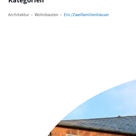
Kategorien
Architektur
›
Wohnbauten
›
Ein-/Zweifamilienhäuser
Weitere Objekte
i