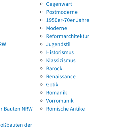
Gegenwart
Postmoderne
1950er-70er Jahre
Moderne
Reformarchitektur
NRW
Jugendstil
Historismus
Klassizismus
Barock
Renaissance
Gotik
Romanik
Vorromanik
er Bauten NRW
Römische Antike
Großbauten der