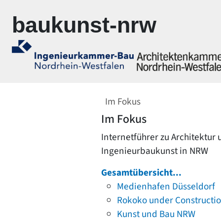
Zur Navigation springen
Zum Inhalt springen
baukunst-nrw
Im Fokus
Im Fokus
Internetführer zu Architektur
Ingenieurbaukunst in NRW
Gesamtübersicht...
Medienhafen Düsseldorf
Rokoko under Constructi
Kunst und Bau NRW