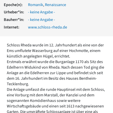
Romanik
Epoche(n):
Romanik
,
Renaissance
Vorromanik
Urheber*in:
- keine Angabe -
Römische Antike
Bauherr*in:
- keine Angabe -
Über uns
Internet:
www.schloss-rheda.de
Über baukunst-nrw
Fachbeirat
Freunde & Förderer
Schloss Rheda wurde im 12. Jahrhundert als eine von der
Kontakt
Ems umflutete Wasserburg auf einer Hochmotte, einem
Impressum
künstlich angelegten Hügel, errichtet.
Datenschutz
Erstmals erwähnt wurde die Burganlage 1170 als Sitz des
Suchbegriff eingeben
Edelherrn Widukind von Rheda. Nach dessen Tod ging die
Anlage an die Edelherren zur Lippe und befindet sich seit
dem 16. Jahrhundert im Besitz des Hauses Bentheim-
Tecklenburg.
Die Anlage umfasst die runde Hauptinsel mit dem Schloss,
eine Vorburg mit dem Marstall, der Kanzlei und dem
sogenannten Komödienhaus sowie weitere
Wirtschaftsgebäude und einen seit 1613 nachgewiesenen
Garten. Die umgräftete Schlossanlage ist über eine als