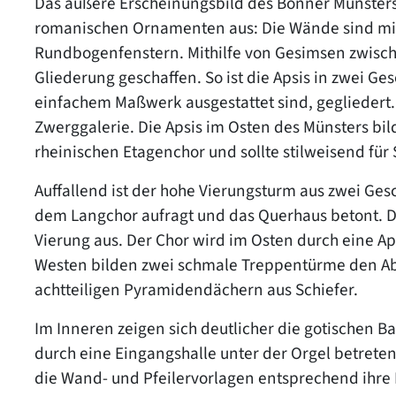
Das äußere Erscheinungsbild des Bonner Münsters 
romanischen Ornamenten aus: Die Wände sind mit 
Rundbogenfenstern. Mithilfe von Gesimsen zwisch
Gliederung geschaffen. So ist die Apsis in zwei G
einfachem Maßwerk ausgestattet sind, gegliedert.
Zwerggalerie. Die Apsis im Osten des Münsters bil
rheinischen Etagenchor und sollte stilweisend fü
Auffallend ist der hohe Vierungsturm aus zwei Ges
dem Langchor aufragt und das Querhaus betont. D
Vierung aus. Der Chor wird im Osten durch eine A
Westen bilden zwei schmale Treppentürme den Abs
achtteiligen Pyramidendächern aus Schiefer.
Im Inneren zeigen sich deutlicher die gotischen B
durch eine Eingangshalle unter der Orgel betreten
die Wand- und Pfeilervorlagen entsprechend ihre