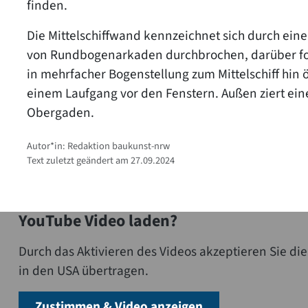
finden.
Die Mittelschiffwand kennzeichnet sich durch ein
von Rundbogenarkaden durchbrochen, darüber folg
in mehrfacher Bogenstellung zum Mittelschiff hin
einem Laufgang vor den Fenstern. Außen ziert ein
Obergaden.
Autor*in: Redaktion baukunst-nrw
Text zuletzt geändert am 27.09.2024
YouTube Video laden?
Durch das Aktivieren des Videos akzeptieren Sie 
in den USA übertragen.
Zustimmen & Video anzeigen