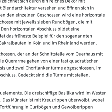
zeichnet sich durch ein reiches Dekor mit
Blendarchitektur versehen und öffnen sich in
en den einzelnen Geschossen wird eine horizontale
eschosse mit jeweils sieben Rundbögen, die mit
 Den horizontalen Abschluss bildet eine
det das früheste Beispiel für den sogenannten
r Sakralbauten in Köln und im Rheinland werden.
chossen, der an der Schnittstelle vom Querhaus mit
ie Querarme gehen von einer fast quadratischen
psis und zwei Chorflankentürme abgeschlossen, im
chluss. Gedeckt sind die Türme mit steilen,
auelemente. Die dreischiffige Basilika wird im Westen
. Das Münster ist mit Kreuzrippen überwölbt, wobei
 Fortführung in Gurtbögen und Gewölberippen