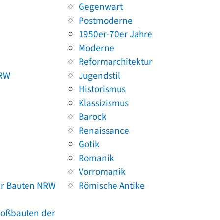
Gegenwart
Postmoderne
1950er-70er Jahre
Moderne
Reformarchitektur
NRW
Jugendstil
Historismus
Klassizismus
Barock
Renaissance
Gotik
Romanik
Vorromanik
er Bauten NRW
Römische Antike
Großbauten der