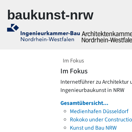
Zur Navigation springen
Zum Inhalt springen
baukunst-nrw
Im Fokus
Im Fokus
Internetführer zu Architektur
Ingenieurbaukunst in NRW
Gesamtübersicht...
Medienhafen Düsseldorf
Rokoko under Constructi
Kunst und Bau NRW