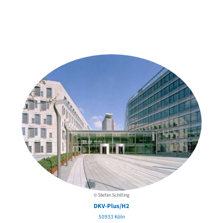
Weitere Objekte
der Urheber*innen
© Stefan Schilling
DKV-Plus/H2
50933 Köln