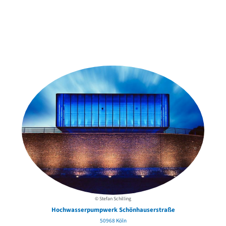
Weitere Objekte
in der Nähe
© Stefan Schilling
Hochwasserpumpwerk Schönhauserstraße
50968 Köln