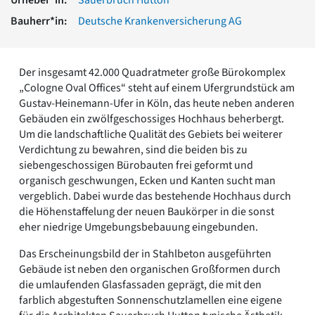
Romanik
Bauherr*in:
Deutsche Krankenversicherung AG
Vorromanik
Römische Antike
Über uns
Der insgesamt 42.000 Quadratmeter große Bürokomplex
Über baukunst-nrw
„Cologne Oval Offices“ steht auf einem Ufergrundstück am
Fachbeirat
Gustav-Heinemann-Ufer in Köln, das heute neben anderen
Freunde & Förderer
Gebäuden ein zwölfgeschossiges Hochhaus beherbergt.
Kontakt
Um die landschaftliche Qualität des Gebiets bei weiterer
Impressum
Verdichtung zu bewahren, sind die beiden bis zu
Datenschutz
siebengeschossigen Bürobauten frei geformt und
organisch geschwungen, Ecken und Kanten sucht man
Suchbegriff eingeben
vergeblich. Dabei wurde das bestehende Hochhaus durch
die Höhenstaffelung der neuen Baukörper in die sonst
eher niedrige Umgebungsbebauung eingebunden.
Das Erscheinungsbild der in Stahlbeton ausgeführten
Gebäude ist neben den organischen Großformen durch
die umlaufenden Glasfassaden geprägt, die mit den
farblich abgestuften Sonnenschutzlamellen eine eigene