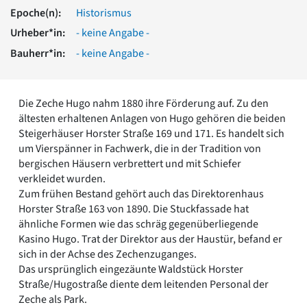
Romanik
Epoche(n):
Historismus
Vorromanik
Urheber*in:
- keine Angabe -
Römische Antike
Bauherr*in:
- keine Angabe -
Über uns
Über baukunst-nrw
Fachbeirat
Die Zeche Hugo nahm 1880 ihre Förderung auf. Zu den
Freunde & Förderer
ältesten erhaltenen Anlagen von Hugo gehören die beiden
Kontakt
Steigerhäuser Horster Straße 169 und 171. Es handelt sich
Impressum
um Vierspänner in Fachwerk, die in der Tradition von
Datenschutz
bergischen Häusern verbrettert und mit Schiefer
verkleidet wurden.
Suchbegriff eingeben
Zum frühen Bestand gehört auch das Direktorenhaus
Horster Straße 163 von 1890. Die Stuckfassade hat
ähnliche Formen wie das schräg gegenüberliegende
Kasino Hugo. Trat der Direktor aus der Haustür, befand er
sich in der Achse des Zechenzuganges.
Das ursprünglich eingezäunte Waldstück Horster
Straße/Hugostraße diente dem leitenden Personal der
Zeche als Park.