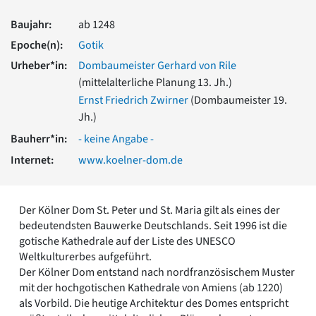
Romanik
Baujahr:
ab 1248
Vorromanik
Römische Antike
Epoche(n):
Gotik
Über uns
Urheber*in:
Dombaumeister Gerhard von Rile
(mittelalterliche Planung 13. Jh.)
Über baukunst-nrw
Fachbeirat
Ernst Friedrich Zwirner
(Dombaumeister 19.
Freunde & Förderer
Jh.)
Kontakt
Bauherr*in:
- keine Angabe -
Impressum
Internet:
www.koelner-dom.de
Datenschutz
Suchbegriff eingeben
Der Kölner Dom St. Peter und St. Maria gilt als eines der
bedeutendsten Bauwerke Deutschlands. Seit 1996 ist die
gotische Kathedrale auf der Liste des UNESCO
Weltkulturerbes aufgeführt.
Der Kölner Dom entstand nach nordfranzösischem Muster
mit der hochgotischen Kathedrale von Amiens (ab 1220)
als Vorbild. Die heutige Architektur des Domes entspricht