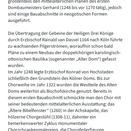
größtenteils den mittelalterlichen Plänen des ersten
Dombaumeisters Gerhard (1248 bis vor 1270 tätig), jedoch
sind einige Bauabschnitte in neogotischen Formen
ausgeführt.
Die Übertragung der Gebeine der Heiligen Drei Könige
durch Erzbischof Rainald van Dassel 1164 nach Köln führte
zu wachsenden Pilgerströmen, woraufhin schon bald
Pläne zu einem Neubau der doppelchörigen karolingisch-
ottonischen Basilika (sogenannter „Alter Dom“) gefasst
wurden.
Im Jahr 1248 legte Erzbischof Konrad von Hochstaden
schließlich den Grundstein des Kölner Doms. Bis zur
Chorweihe im Jahr 1322 wurden die Westteile des Alten
Doms weiterhin als Bischofskirche genutzt. Bereits in
diesem ersten Bauabschnitt schmückte man den Chor mit
seiner bedeutenden mittelalterlichen Ausstattung: das
„Ältere Bibelfenster“ (1260) in der Achskapelle, das
hölzerne Chorgestühl (1308-11), dahinter ein
bemerkenswerter Zyklus monumentaler
Chorschrankenmalereien, die Chorpfeilerfiguren