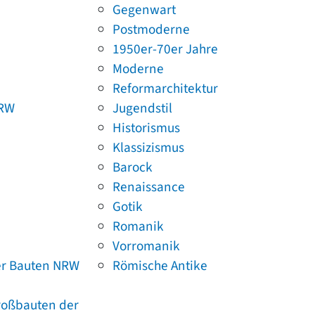
Gegenwart
Postmoderne
1950er-70er Jahre
Moderne
Reformarchitektur
NRW
Jugendstil
Historismus
Klassizismus
Barock
Renaissance
Gotik
Romanik
Vorromanik
er Bauten NRW
Römische Antike
Großbauten der