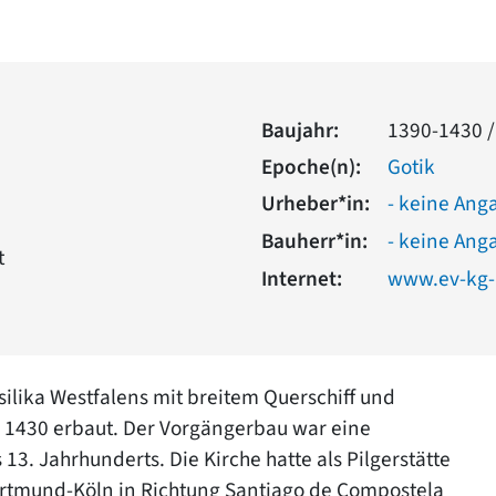
Baujahr:
1390-1430 /
Epoche(n):
Gotik
Urheber*in:
- keine Ang
Bauherr*in:
- keine Ang
t
Internet:
www.ev-kg-
silika Westfalens mit breitem Querschiff und
s 1430 erbaut. Der Vorgängerbau war eine
13. Jahrhunderts. Die Kirche hatte als Pilgerstätte
ortmund-Köln in Richtung Santiago de Compostela