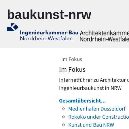
Zur Navigation springen
Zum Inhalt springen
baukunst-nrw
Im Fokus
Im Fokus
Internetführer zu Architektur
Ingenieurbaukunst in NRW
Gesamtübersicht...
Medienhafen Düsseldorf
Rokoko under Constructi
Kunst und Bau NRW