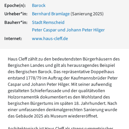
Romanik
Epoche(n):
Barock
Vorromanik
Urheber*in:
Bernhard Bramlage
(Sanierung 2025)
Römische Antike
Bauherr*in:
Stadt Remscheid
Über uns
Peter Caspar und Johann Peter Hilger
Über baukunst-nrw
Internet:
www.haus-cleff.de
Fachbeirat
Freunde & Förderer
Kontakt
Haus Cleff zählt zu den bedeutendsten Bürgerhäusern des
Impressum
Bergischen Landes und gilt als herausragendes Beispiel
Datenschutz
des Bergischen Barock. Das repräsentative Doppelhaus
Suchbegriff eingeben
entstand 1778/79 im Auftrag der Kaufmannsbrüder Peter
Caspar und Johann Peter Hilger. Mit seiner aufwendig
gestalteten Schieferfassade und der qualitätvollen
Holzornamentik dokumentiert es den Wohlstand des
bergischen Bürgertums im späten 18. Jahrhundert. Nach
einer umfassenden denkmalgerechten Sanierung wurde
das Gebäude 2025 als Museum wiedereröffnet.
Architektonisch ist Haus Cleff als streng symmetrisches