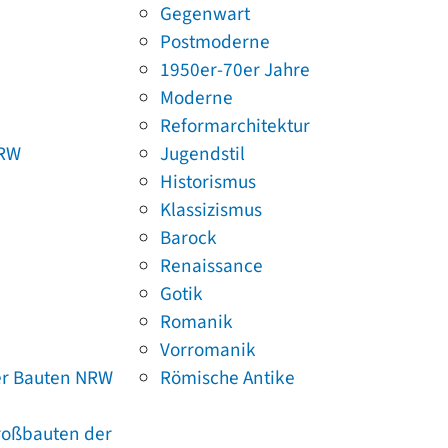
Gegenwart
Postmoderne
1950er-70er Jahre
Moderne
Reformarchitektur
NRW
Jugendstil
Historismus
Klassizismus
Barock
Renaissance
Gotik
Romanik
Vorromanik
er Bauten NRW
Römische Antike
Großbauten der