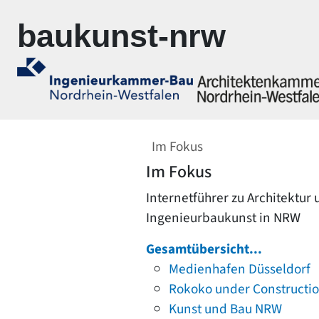
Zur Navigation springen
Zum Inhalt springen
baukunst-nrw
Im Fokus
Im Fokus
Internetführer zu Architektur
Ingenieurbaukunst in NRW
Gesamtübersicht...
Medienhafen Düsseldorf
Rokoko under Constructi
Kunst und Bau NRW