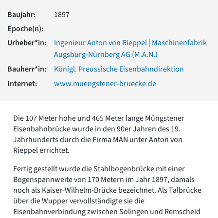
Romanik
Baujahr:
1897
Vorromanik
Epoche(n):
Römische Antike
Urheber*in:
Ingenieur Anton von Rieppel | Maschinenfabrik
Über uns
Augsburg-Nürnberg AG (M.A.N.)
Über baukunst-nrw
Bauherr*in:
Königl. Preussische Eisenbahndirektion
Fachbeirat
Freunde & Förderer
Internet:
www.muengstener-bruecke.de
Kontakt
Impressum
Datenschutz
Die 107 Meter hohe und 465 Meter lange Müngstener
Suchbegriff eingeben
Eisenbahnbrücke wurde in den 90er Jahren des 19.
Jahrhunderts durch die Firma MAN unter Anton von
Rieppel errichtet.
Fertig gestellt wurde die Stahlbogenbrücke mit einer
Bogenspannweite von 170 Metern im Jahr 1897, damals
noch als Kaiser-Wilhelm-Brücke bezeichnet. Als Talbrücke
über die Wupper vervollständigte sie die
Eisenbahnverbindung zwischen Solingen und Remscheid