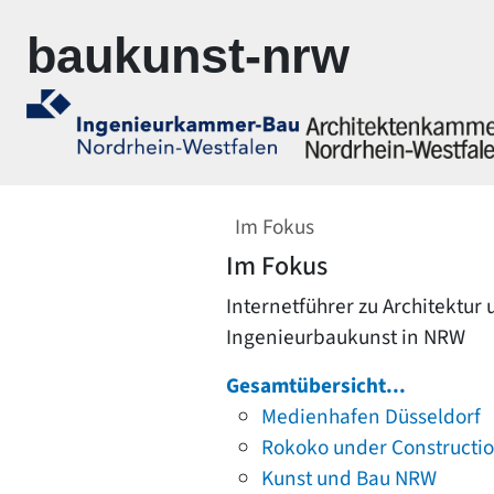
Zur Navigation springen
Zum Inhalt springen
baukunst-nrw
Im Fokus
Im Fokus
Internetführer zu Architektur
Ingenieurbaukunst in NRW
Gesamtübersicht...
Medienhafen Düsseldorf
Rokoko under Constructi
Kunst und Bau NRW