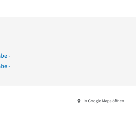
abe -
abe -
In Google Maps öffnen