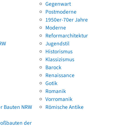
Gegenwart
Postmoderne
1950er-70er Jahre
Moderne
Reformarchitektur
NRW
Jugendstil
Historismus
Klassizismus
Barock
Renaissance
Gotik
Romanik
Vorromanik
er Bauten NRW
Römische Antike
Großbauten der