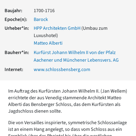
Romanik
Baujahr:
1700-1716
Vorromanik
Römische Antike
Epoche(n):
Barock
Über uns
Urheber*in:
HPP Architekten GmbH
(Umbau zum
Luxushotel)
Über baukunst-nrw
Fachbeirat
Matteo Alberti
Freunde & Förderer
Bauherr*in:
Kurfürst Johann Wilhelm II von der Pfalz
Kontakt
Aachener und Münchener Lebensvers. AG
Impressum
Internet:
www.schlossbensberg.com
Datenschutz
Suchbegriff eingeben
Im Auftrag des Kurfürsten Johann Wilhelm II. (Jan Wellem)
errichtete der aus Venedig stammende Architekt Matteo
Alberti das Bensberger Schloss, das dem Kurfürsten als
Jagdschloss dienen sollte.
Die von Versailles inspirierte, symmetrische Schlossanlage
ist an einem Hang angelegt, so dass vom Schloss aus ein
Fernblick über das Rheintal bis über die westlichen