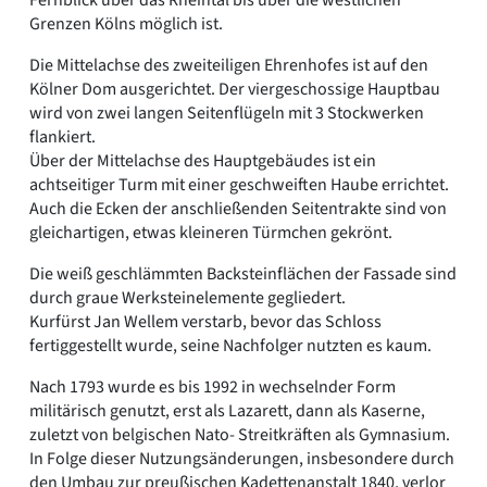
Grenzen Kölns möglich ist.
Die Mittelachse des zweiteiligen Ehrenhofes ist auf den
Kölner Dom ausgerichtet. Der viergeschossige Hauptbau
wird von zwei langen Seitenflügeln mit 3 Stockwerken
flankiert.
Über der Mittelachse des Hauptgebäudes ist ein
achtseitiger Turm mit einer geschweiften Haube errichtet.
Auch die Ecken der anschließenden Seitentrakte sind von
gleichartigen, etwas kleineren Türmchen gekrönt.
Die weiß geschlämmten Backsteinflächen der Fassade sind
durch graue Werksteinelemente gegliedert.
Kurfürst Jan Wellem verstarb, bevor das Schloss
fertiggestellt wurde, seine Nachfolger nutzten es kaum.
Nach 1793 wurde es bis 1992 in wechselnder Form
militärisch genutzt, erst als Lazarett, dann als Kaserne,
zuletzt von belgischen Nato- Streitkräften als Gymnasium.
In Folge dieser Nutzungsänderungen, insbesondere durch
den Umbau zur preußischen Kadettenanstalt 1840, verlor