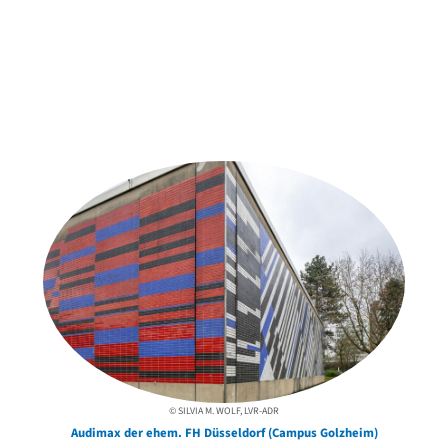
Weitere Objekte
der Urheber*innen
© SILVIA M. WOLF, LVR-ADR
Audimax der ehem. FH Düsseldorf (Campus Golzheim)