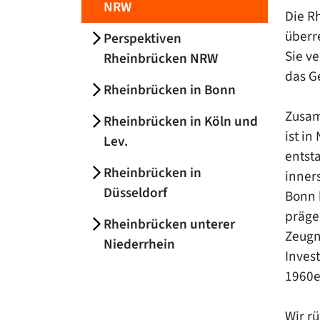
NRW
Die R
überr
Perspektiven
Sie v
Rheinbrücken NRW
das G
Rheinbrücken in Bonn
Zusam
Rheinbrücken in Köln und
ist i
Lev.
entst
Rheinbrücken in
inner
Düsseldorf
Bonn 
präge
Rheinbrücken unterer
Zeugn
Niederrhein
Inves
1960e
Wir r