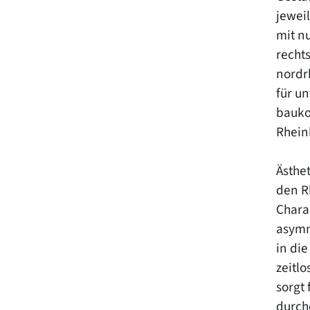
jewei
mit n
recht
nordr
für u
bauko
Rhein
Ästhet
den R
Charak
asymm
in di
zeitlo
sorgt 
durch