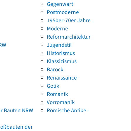
Gegenwart
Postmoderne
1950er-70er Jahre
Moderne
Reformarchitektur
NRW
Jugendstil
Historismus
Klassizismus
Barock
Renaissance
Gotik
Romanik
Vorromanik
er Bauten NRW
Römische Antike
Großbauten der