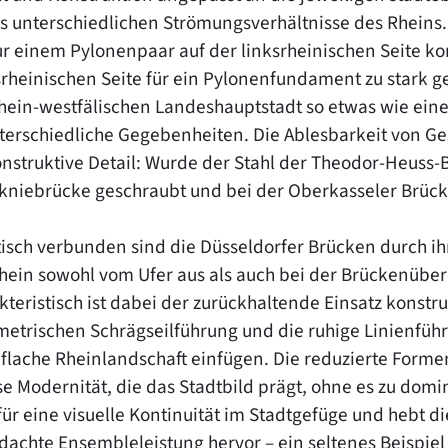
ls unterschiedlichen Strömungsverhältnisse des Rheins.
ur einem Pylonenpaar auf der linksrheinischen Seite kon
srheinischen Seite für ein Pylonenfundament zu stark g
hein-westfälischen Landeshauptstadt so etwas wie ein
nterschiedliche Gegebenheiten. Die Ablesbarkeit von Ges
nstruktive Detail: Wurde der Stahl der Theodor-Heuss-B
kniebrücke geschraubt und bei der Oberkasseler Brück
isch verbunden sind die Düsseldorfer Brücken durch ihre
hein sowohl vom Ufer aus als auch bei der Brückenüber
teristisch ist dabei der zurückhaltende Einsatz konstruk
etrischen Schrägseilführung und die ruhige Linienführ
e flache Rheinlandschaft einfügen. Die reduzierte Form
se Modernität, die das Stadtbild prägt, ohne es zu domin
für eine visuelle Kontinuität im Stadtgefüge und hebt d
dachte Ensembleleistung hervor – ein seltenes Beispie