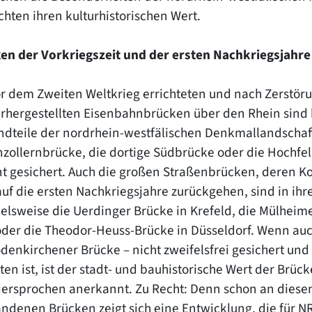
chten ihren kulturhistorischen Wert.
en der Vorkriegszeit und der ersten Nachkriegsjahre
or dem Zweiten Weltkrieg errichteten und nach Zerstöru
rhergestellten Eisenbahnbrücken über den Rhein sind 
ndteile der nordrhein-westfälischen Denkmallandschaft
zollernbrücke, die dortige Südbrücke oder die Hochfeld
nt gesichert. Auch die großen Straßenbrücken, deren Ko
auf die ersten Nachkriegsjahre zurückgehen, sind in ihr
ielsweise die Uerdinger Brücke in Krefeld, die Mülheim
oder die Theodor-Heuss-Brücke in Düsseldorf. Wenn auch
odenkirchener Brücke – nicht zweifelsfrei gesichert und
ten ist, ist der stadt- und bauhistorische Wert der Brü
ersprochen anerkannt. Zu Recht: Denn schon an diese
andenen Brücken zeigt sich eine Entwicklung, die für 