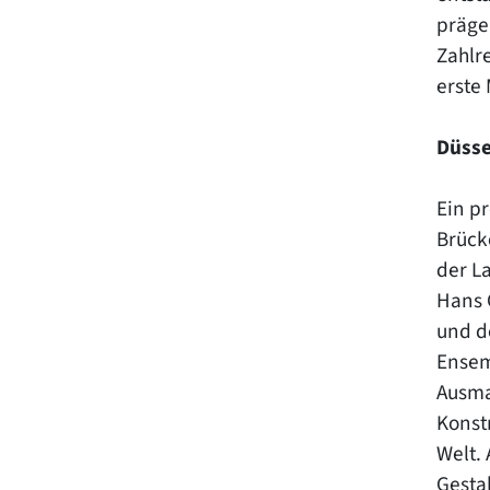
präge
Zahlr
erste
Düsse
Ein p
Brück
der L
Hans 
und d
Ensemb
Ausma
Konst
Welt.
Gesta