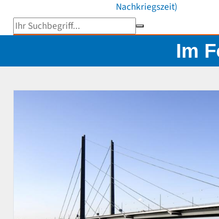
Nachkriegszeit)
Suchbegriff eingeben
Im F