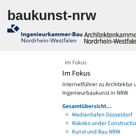
Zur Navigation springen
Zum Inhalt springen
baukunst-nrw
Im Fokus
Im Fokus
Internetführer zu Architektur
Ingenieurbaukunst in NRW
Gesamtübersicht...
Medienhafen Düsseldorf
Rokoko under Constructi
Kunst und Bau NRW