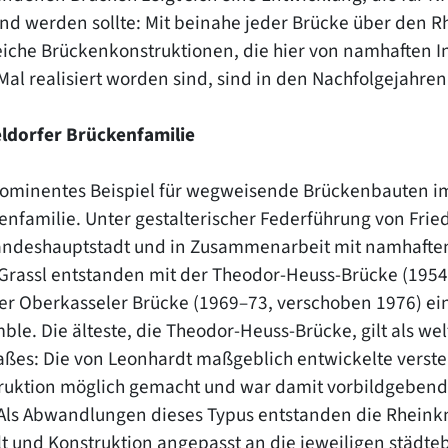
nd werden sollte: Mit beinahe jeder Brücke über den Rh
eiche Brückenkonstruktionen, die hier von namhaften 
 Mal realisiert worden sind, sind in den Nachfolgejahr
ldorfer Brückenfamilie
rominentes Beispiel für wegweisende Brückenbauten im 
enfamilie. Unter gestalterischer Federführung von Fri
andeshauptstadt und in Zusammenarbeit mit namhaften
Grassl entstanden mit der Theodor-Heuss-Brücke (1954
er Oberkasseler Brücke (1969–73, verschoben 1976) ein
le. Die älteste, die Theodor-Heuss-Brücke, gilt als we
ßes: Die von Leonhardt maßgeblich entwickelte verstei
ruktion möglich gemacht und war damit vorbildgebend 
 Als Abwandlungen dieses Typus entstanden die Rheinkn
lt und Konstruktion angepasst an die jeweiligen städt