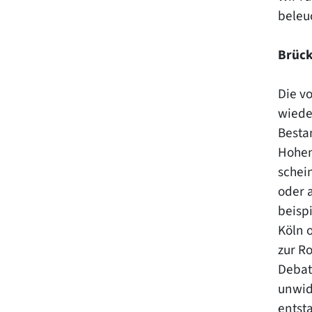
beleu
Brück
Die v
wiede
Besta
Hohen
schei
oder 
beisp
Köln 
zur R
Debat
unwid
entst