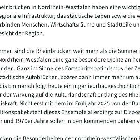
heinbrücken in Nordrhein-Westfalen haben eine wichtig
egionale Infrastruktur, das städtische Leben sowie die 
erbinden Menschen, Wirtschaftsräume und Stadtteile und 
esicht der Region.
men sind die Rheinbrücken weit mehr als die Summe ih
n Nordrhein-Westfalen eine ganz besondere Dichte an 
anden. Ganz im Sinne des Fortschrittsoptimismus der Zei
städtische Autobrücken, später dann immer mehr um a
bis Emmerich folgt heute ein ingenieurbaugeschichtlich
nder Wirkung auf die Kulturlandschaft entlang des Rhei
iskraft. Nicht erst mit dem im Frühjahr 2025 von der 
titionspaket steht dieses Ensemble allerdings zur Dispo
r und 1970er Jahre sollen in den kommenden Jahren v
ücken die Besonderheiten der nordrhein-westfälischen