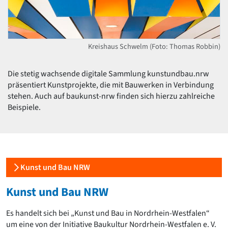
David Chipperfield
Harald Deilmann
Gottfried Böhm
Schneider von Esleben
Kreishaus Schwelm (Foto: Thomas Robbin)
Peter Behrens
Auszeichnung vorbildlicher Bauten NRW 2020
Big Beautiful Buildings (Großbauten der Nachkriegszeit)
Die stetig wachsende digitale Sammlung kunstundbau.nrw
präsentiert Kunstprojekte, die mit Bauwerken in Verbindung
Epochen
stehen. Auch auf baukunst-nrw finden sich hierzu zahlreiche
Gesamtübersicht...
Beispiele.
Gegenwart
Postmoderne
1950er-70er Jahre
Moderne
Reformarchitektur
Kunst und Bau NRW
Jugendstil
Historismus
Kunst und Bau NRW
Klassizismus
Barock
Es handelt sich bei „Kunst und Bau in Nordrhein-Westfalen“
Renaissance
um eine von der Initiative Baukultur Nordrhein-Westfalen e. V.
Gotik