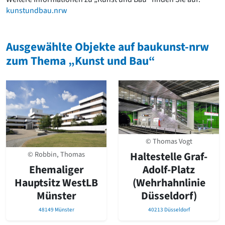
kunstundbau.nrw
Ausgewählte Objekte auf baukunst-nrw
zum Thema „Kunst und Bau“
© Thomas Vogt
Haltestelle Graf-
© Robbin, Thomas
Adolf-Platz
Ehemaliger
(Wehrhahnlinie
Hauptsitz WestLB
Düsseldorf)
Münster
40213 Düsseldorf
48149 Münster