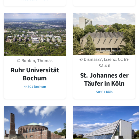
© Dismas87, Lizenz:
CC BY-
© Robbin, Thomas
SA 4.0
Ruhr Universität
St. Johannes der
Bochum
Täufer in Köln
44801 Bochum
50931 Köln