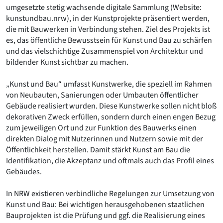
umgesetzte stetig wachsende digitale Sammlung (Website:
Romanik
kunstundbau.nrw), in der Kunstprojekte präsentiert werden,
Vorromanik
die mit Bauwerken in Verbindung stehen. Ziel des Projekts ist
Römische Antike
es, das öffentliche Bewusstsein für Kunst und Bau zu schärfen
Über uns
und das vielschichtige Zusammenspiel von Architektur und
Über baukunst-nrw
bildender Kunst sichtbar zu machen.
Fachbeirat
Freunde & Förderer
„Kunst und Bau“ umfasst Kunstwerke, die speziell im Rahmen
Kontakt
von Neubauten, Sanierungen oder Umbauten öffentlicher
Impressum
Gebäude realisiert wurden. Diese Kunstwerke sollen nicht bloß
Datenschutz
dekorativen Zweck erfüllen, sondern durch einen engen Bezug
zum jeweiligen Ort und zur Funktion des Bauwerks einen
Suchbegriff eingeben
direkten Dialog mit Nutzerinnen und Nutzern sowie mit der
Öffentlichkeit herstellen. Damit stärkt Kunst am Bau die
Identifikation, die Akzeptanz und oftmals auch das Profil eines
Gebäudes.
In NRW existieren verbindliche Regelungen zur Umsetzung von
Kunst und Bau: Bei wichtigen herausgehobenen staatlichen
Bauprojekten ist die Prüfung und ggf. die Realisierung eines