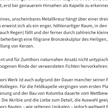
st, erst bei genauerem Hinsehen als Kapelle zu erkenne
eines, unscheinbares Metallkreuz hängt über einer dreie
s erweist sich als ein enger, höhlenartiger Raum, in de
auch Regen) fällt und der ferner durch zahlreiche klei
beherbergt eine filigrane Bronzeskulptur des Heiligen,
ellung von Kerzen.
nt und für Zumthors naturnahen Ansatz nicht untypisch 
bogenen Rinde der verwendeten Fichten hervorkehren
ors Werk ist auch aufgrund der Dauer mancher seiner P
 Kollegen. Für die Feldkapelle vergingen vom ersten Pla
lanung und der Bau von Kolumba dauerte vom Wettbewer
 Die Akribie und die Liebe zum Detail, die Auswahl geei
ors Bauten – wie seltenen Unikaten – jedoch weltweit