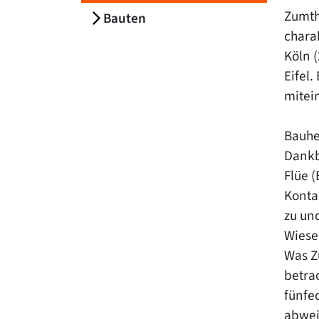
Zumth
Bauten
chara
Köln (
Eifel
mitei
Bauhe
Dankb
Flüe 
Konta
zu un
Wiese
Was Zu
betra
fünfe
abwei