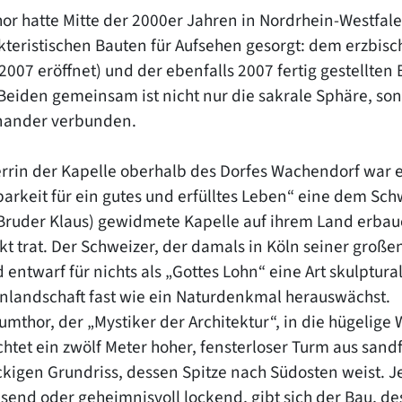
or hatte Mitte der 2000er Jahren in Nordrhein-Westfale
kteristischen Bauten für Aufsehen gesorgt: dem erzbi
2007 eröffnet) und der ebenfalls 2007 fertig gestellten
. Beiden gemeinsam ist nicht nur die sakrale Sphäre, so
nander verbunden.
rrin der Kapelle oberhalb des Dorfes Wachendorf war e
arkeit für ein gutes und erfülltes Leben“ eine dem Sch
(Bruder Klaus) gewidmete Kapelle auf ihrem Land erbau
kt trat. Der Schweizer, der damals in Köln seiner große
d entwarf für nichts als „Gottes Lohn“ eine Art skulptu
nlandschaft fast wie ein Naturdenkmal herauswächst.
mthor, der „Mystiker der Architektur“, in die hügelige 
chtet ein zwölf Meter hoher, fensterloser Turm aus san
ckigen Grundriss, dessen Spitze nach Südosten weist. Je
send oder geheimnisvoll lockend, gibt sich der Bau, 