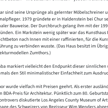
ar sind seine Ursprünge als gelernter Möbelschreiner un
alpfleger. 1979 gründete er in Haldenstein bei Chur sei
naler Bauweise. Der Durchbruch gelang ihm mit der 199
ünden. Ein Markstein wenig später war das Kunsthaus 
ichtbeton nach Innen mit einer raffinierten, für die K
führung zu verbinden wusste. (Das Haus besitzt im Übr
tekturmodellen Zumthors.)
ba markiert vielleicht den Endpunkt dieser sinnlichen 
amals den Stil minimalistischer Einfachheit zum Ausdru
r wurde vielfach mit Preisen geehrt. Als erster ausländ
n BDA-Preis für Architektur. Pünktlich zum 80. Geburtst
ontrovers diskutierte Los Angeles County Museum of Art 
ge des Schweizers von Regisseur Wim Wenders abgesch