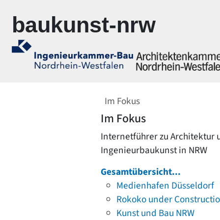
Zur Navigation springen
Zum Inhalt springen
baukunst-nrw
Im Fokus
Im Fokus
Internetführer zu Architektur
Ingenieurbaukunst in NRW
Gesamtübersicht...
Medienhafen Düsseldorf
Rokoko under Constructi
Kunst und Bau NRW