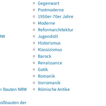
Gegenwart
Postmoderne
1950er-70er Jahre
Moderne
Reformarchitektur
NRW
Jugendstil
Historismus
Klassizismus
Barock
Renaissance
Gotik
Romanik
Vorromanik
er Bauten NRW
Römische Antike
Großbauten der