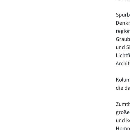
Spürb
Denkm
regio
Graub
und S
Licht
Archi
Kolum
die d
Zumtho
große
und k
Homma