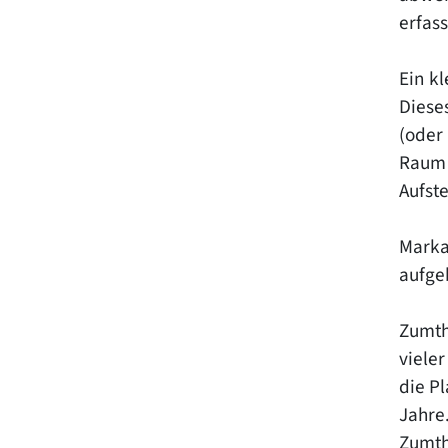
erfas
Ein kl
Diese
(oder 
Raum 
Aufst
Marka
aufge
Zumth
vieler
die P
Jahre.
Zumth