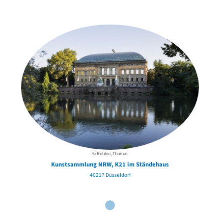
der Urheber*innen
© Robbin, Thomas
Kunstsammlung NRW, K21 im Ständehaus
40217 Düsseldorf