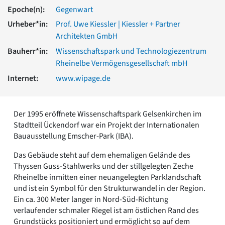
Romanik
Epoche(n):
Gegenwart
Vorromanik
Urheber*in:
Prof. Uwe Kiessler | Kiessler + Partner
Römische Antike
Architekten GmbH
Über uns
Bauherr*in:
Wissenschaftspark und Technologiezentrum
Über baukunst-nrw
Rheinelbe Vermögensgesellschaft mbH
Fachbeirat
Internet:
www.wipage.de
Freunde & Förderer
Kontakt
Impressum
Der 1995 eröffnete Wissenschaftspark Gelsenkirchen im
Datenschutz
Stadtteil Ückendorf war ein Projekt der Internationalen
Suchbegriff eingeben
Bauausstellung Emscher-Park (IBA).
Das Gebäude steht auf dem ehemaligen Gelände des
Thyssen Guss-Stahlwerks und der stillgelegten Zeche
Rheinelbe inmitten einer neuangelegten Parklandschaft
und ist ein Symbol für den Strukturwandel in der Region.
Ein ca. 300 Meter langer in Nord-Süd-Richtung
verlaufender schmaler Riegel ist am östlichen Rand des
Grundstücks positioniert und ermöglicht so auf dem