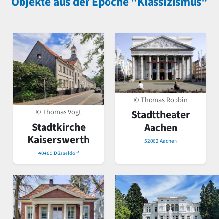
Objekte aus der Epoche "Klassizismus"
© Thomas Robbin
© Thomas Vogt
Stadttheater
Stadtkirche
Aachen
Kaiserswerth
52062 Aachen
40489 Düsseldorf