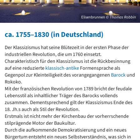
David Chipperfield
Harald Deilmann
Gottfried Böhm
Elisenbrunnen
© Thomas Robbin
Schneider von Esleben
Peter Behrens
ca. 1755–1830 (in Deutschland)
Auszeichnung vorbildlicher Bauten NRW 2020
Big Beautiful Buildings (Großbauten der Nachkriegszeit)
Der Klassizismus hat seine Blütezeit in der ersten Phase der
Epochen
industriellen Revolution, die um 1760 einsetzt.
Charakteristisch für den Klassizismus ist die Rückbesinnung
Gesamtübersicht...
auf eine reduzierte
klassisch-antike
Formensprache als
Gegenwart
Gegenpol zur Kleinteiligkeit des vorangegangenen
Barock
und
Postmoderne
Rokoko.
1950er-70er Jahre
Mit der französischen Revolution von 1789 bricht der feudale
Moderne
Lebensstil als inhaltlicher Träger des Barocks vollends
Reformarchitektur
zusammen. Dementsprechend gilt der Klassizismus Ende des
Jugendstil
18. Jh.s auch als Stil der Revolution.
Historismus
Erstmals ist nicht mehr der Kirchenbau der vorherrschende
Klassizismus
stilprägende Motor der Baukultur.
Barock
Durch die aufkommende Demokratisierung und ein neues
Renaissance
Bürgertum entsteht ein neues Selbstverständnis, was sich in
Gotik