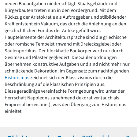
neuen Bauaufgaben niederschlägt: Staatsgebäude und
Romanik
Bürgerbauten treten nun in den Vordergrund. Mit dem
Vorromanik
Rückzug der Aristokratie als Auftraggeber und stilbildender
Römische Antike
Kraft entsteht ein Vakuum, das durch die Anlehnung an den
Über uns
geschichtlichen Fundus der Antike gefüllt wird.
Über baukunst-nrw
Hauptelemente der Architektursprache sind die griechische
Fachbeirat
oder römische Tempelstirnwand mit Dreiecksgiebel oder
Freunde & Förderer
Säulenportikus. Der blockhafte Baukörper wird nur durch
Kontakt
Gesimse und Pilaster gegliedert. Die Säulenordnungen
Impressum
übernehmen konstruktive Aufgaben und sind nicht mehr nur
Datenschutz
schmückende Dekoration. Im Gegensatz zum nachfolgenden
Historismus
zeichnet sich der Klassizismus durch die
Suchbegriff eingeben
Beschränkung auf die klassischen Prinzipien aus.
Diese geradlinige vereinfachte Formgebung wird unter der
Herrschaft Napoleons zunehmend dekorativer (auch als
Empirestil bezeichnet), was den Übergang zum Historismus
einleitet.