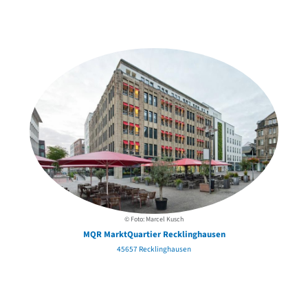
Weitere Objekte
in der Nähe
© Foto: Marcel Kusch
MQR MarktQuartier Recklinghausen
45657 Recklinghausen