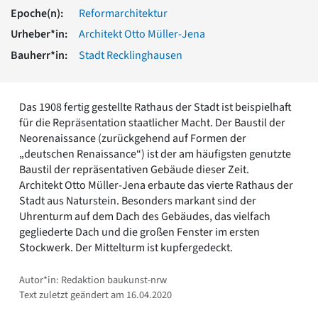
Romanik
Epoche(n):
Reformarchitektur
Vorromanik
Urheber*in:
Architekt Otto Müller-Jena
Römische Antike
Bauherr*in:
Stadt Recklinghausen
Über uns
Über baukunst-nrw
Fachbeirat
Das 1908 fertig gestellte Rathaus der Stadt ist beispielhaft
Freunde & Förderer
für die Repräsentation staatlicher Macht. Der Baustil der
Kontakt
Neorenaissance (zurückgehend auf Formen der
Impressum
„deutschen Renaissance“) ist der am häufigsten genutzte
Datenschutz
Baustil der repräsentativen Gebäude dieser Zeit.
Architekt Otto Müller-Jena erbaute das vierte Rathaus der
Suchbegriff eingeben
Stadt aus Naturstein. Besonders markant sind der
Uhrenturm auf dem Dach des Gebäudes, das vielfach
gegliederte Dach und die großen Fenster im ersten
Stockwerk. Der Mittelturm ist kupfergedeckt.
Autor*in: Redaktion baukunst-nrw
Text zuletzt geändert am 16.04.2020