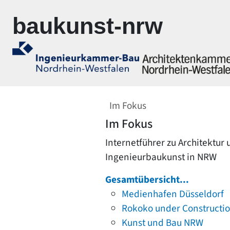
Zur Navigation springen
Zum Inhalt springen
baukunst-nrw
Im Fokus
Im Fokus
Internetführer zu Architektur
Ingenieurbaukunst in NRW
Gesamtübersicht...
Medienhafen Düsseldorf
Rokoko under Constructi
Kunst und Bau NRW