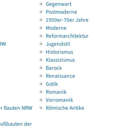
Gegenwart
Postmoderne
1950er-70er Jahre
Moderne
Reformarchitektur
NRW
Jugendstil
Historismus
Klassizismus
Barock
Renaissance
Gotik
Romanik
Vorromanik
er Bauten NRW
Römische Antike
Großbauten der