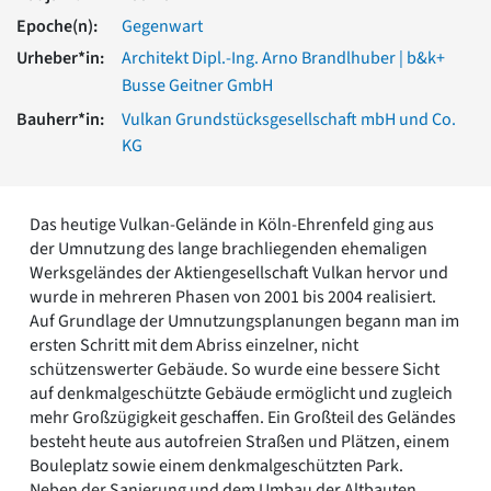
Romanik
Epoche(n):
Gegenwart
Vorromanik
Urheber*in:
Architekt Dipl.-Ing. Arno Brandlhuber | b&k+
Römische Antike
Busse Geitner GmbH
Über uns
Bauherr*in:
Vulkan Grundstücksgesellschaft mbH und Co.
Über baukunst-nrw
KG
Fachbeirat
Freunde & Förderer
Kontakt
Das heutige Vulkan-Gelände in Köln-Ehrenfeld ging aus
Impressum
der Umnutzung des lange brachliegenden ehemaligen
Datenschutz
Werksgeländes der Aktiengesellschaft Vulkan hervor und
Suchbegriff eingeben
wurde in mehreren Phasen von 2001 bis 2004 realisiert.
Auf Grundlage der Umnutzungsplanungen begann man im
ersten Schritt mit dem Abriss einzelner, nicht
schützenswerter Gebäude. So wurde eine bessere Sicht
auf denkmalgeschützte Gebäude ermöglicht und zugleich
mehr Großzügigkeit geschaffen. Ein Großteil des Geländes
besteht heute aus autofreien Straßen und Plätzen, einem
Bouleplatz sowie einem denkmalgeschützten Park.
Neben der Sanierung und dem Umbau der Altbauten