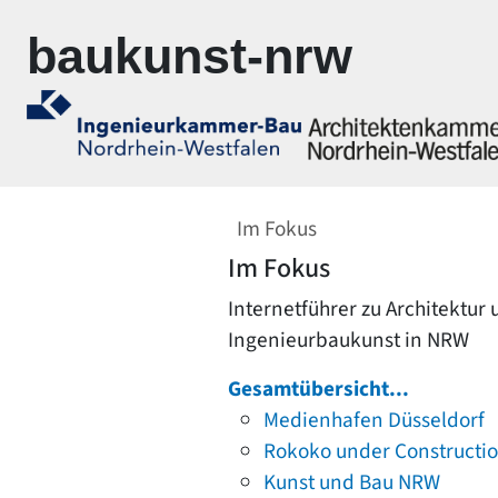
Zur Navigation springen
Zum Inhalt springen
baukunst-nrw
Im Fokus
Im Fokus
Internetführer zu Architektur
Ingenieurbaukunst in NRW
Gesamtübersicht...
Medienhafen Düsseldorf
Rokoko under Constructi
Kunst und Bau NRW