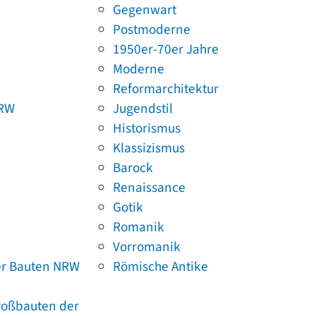
Gegenwart
Postmoderne
1950er-70er Jahre
Moderne
Reformarchitektur
NRW
Jugendstil
Historismus
Klassizismus
Barock
Renaissance
Gotik
Romanik
Vorromanik
er Bauten NRW
Römische Antike
Großbauten der