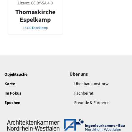
David Chipperfield
Lizenz:
CC BY-SA 4.0
Harald Deilmann
Thomaskirche
Gottfried Böhm
Espelkamp
Schneider von Esleben
Peter Behrens
32339 Espelkamp
Auszeichnung vorbildlicher Bauten NRW 2020
Big Beautiful Buildings (Großbauten der Nachkriegszeit)
Epochen
Gesamtübersicht...
Gegenwart
Postmoderne
Über uns
Objektsuche
1950er-70er Jahre
Karte
Über baukunst-nrw
Moderne
Reformarchitektur
Im Fokus
Fachbeirat
Jugendstil
Epochen
Freunde & Förderer
Historismus
Klassizismus
Barock
Renaissance
Gotik