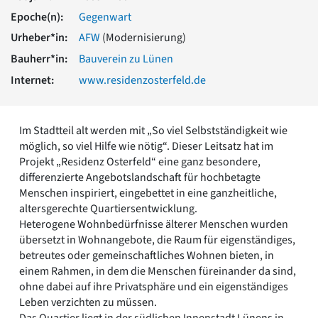
Romanik
Epoche(n):
Gegenwart
Vorromanik
Urheber*in:
AFW
(Modernisierung)
Römische Antike
Bauherr*in:
Bauverein zu Lünen
Über uns
Internet:
www.residenzosterfeld.de
Über baukunst-nrw
Fachbeirat
Freunde & Förderer
Im Stadtteil alt werden mit „So viel Selbstständigkeit wie
Kontakt
möglich, so viel Hilfe wie nötig“. Dieser Leitsatz hat im
Impressum
Projekt „Residenz Osterfeld“ eine ganz besondere,
Datenschutz
differenzierte Angebotslandschaft für hochbetagte
Suchbegriff eingeben
Menschen inspiriert, eingebettet in eine ganzheitliche,
altersgerechte Quartiersentwicklung.
Heterogene Wohnbedürfnisse älterer Menschen wurden
übersetzt in Wohnangebote, die Raum für eigenständiges,
betreutes oder gemeinschaftliches Wohnen bieten, in
einem Rahmen, in dem die Menschen füreinander da sind,
ohne dabei auf ihre Privatsphäre und ein eigenständiges
Leben verzichten zu müssen.