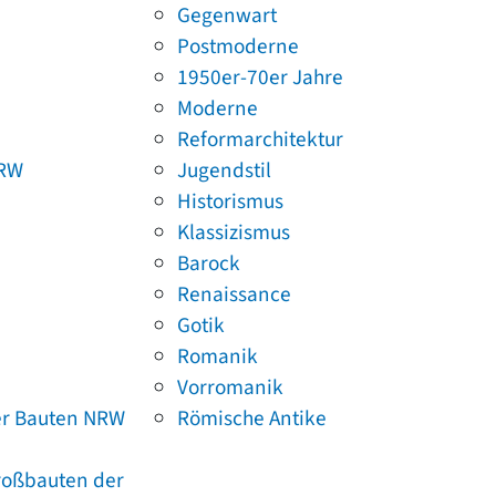
Gegenwart
Postmoderne
1950er-70er Jahre
Moderne
Reformarchitektur
NRW
Jugendstil
Historismus
Klassizismus
Barock
Renaissance
Gotik
Romanik
Vorromanik
er Bauten NRW
Römische Antike
Großbauten der