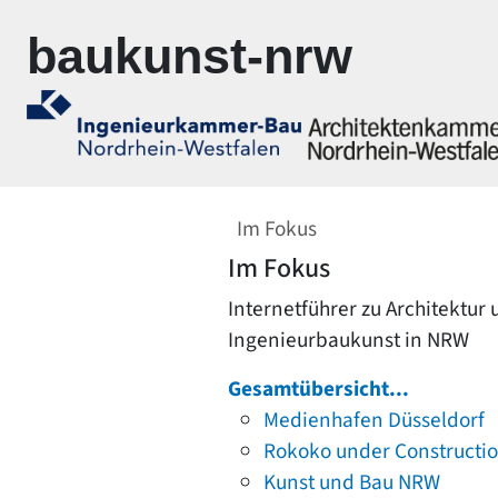
Zur Navigation springen
Zum Inhalt springen
baukunst-nrw
Im Fokus
Im Fokus
Internetführer zu Architektur
Ingenieurbaukunst in NRW
Gesamtübersicht...
Medienhafen Düsseldorf
Rokoko under Constructi
Kunst und Bau NRW