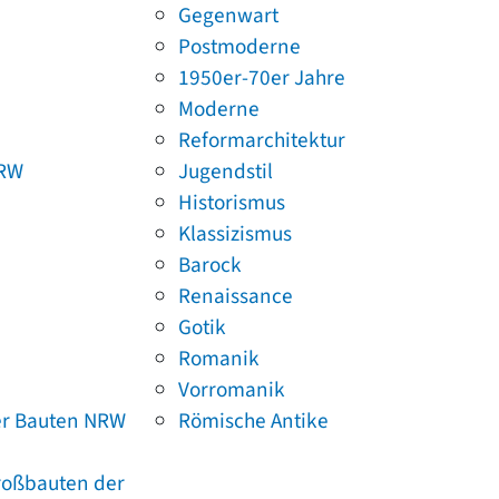
Gegenwart
Postmoderne
1950er-70er Jahre
Moderne
Reformarchitektur
NRW
Jugendstil
Historismus
Klassizismus
Barock
Renaissance
Gotik
Romanik
Vorromanik
er Bauten NRW
Römische Antike
Großbauten der