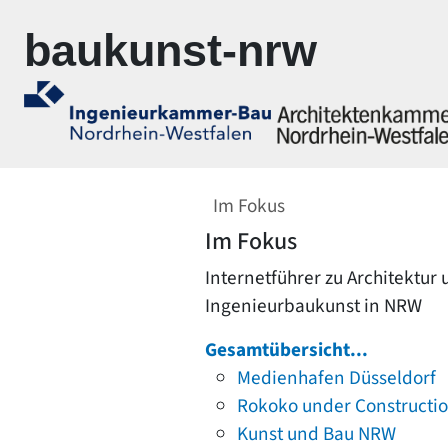
Zur Navigation springen
Zum Inhalt springen
baukunst-nrw
Im Fokus
Im Fokus
Internetführer zu Architektur
Ingenieurbaukunst in NRW
Gesamtübersicht...
Medienhafen Düsseldorf
Rokoko under Constructi
Kunst und Bau NRW