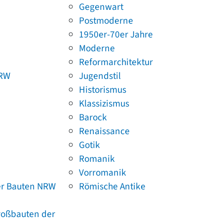
Gegenwart
Postmoderne
1950er-70er Jahre
Moderne
Reformarchitektur
NRW
Jugendstil
Historismus
Klassizismus
Barock
Renaissance
Gotik
Romanik
Vorromanik
er Bauten NRW
Römische Antike
Großbauten der