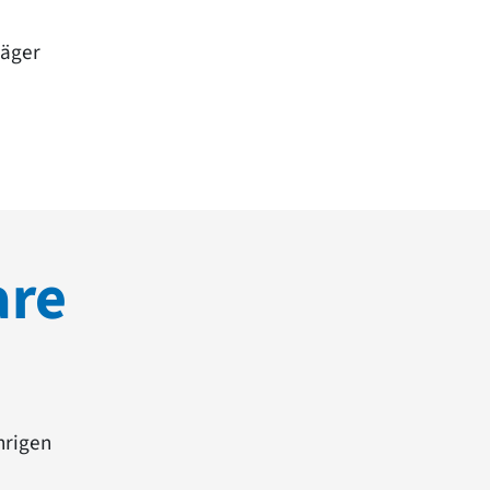
räger
are
hrigen