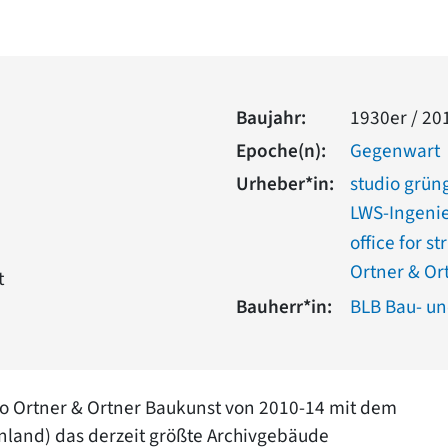
Baujahr:
1930er / 20
Epoche(n):
Gegenwart
Urheber*in:
studio grün
LWS-Ingenie
office for s
Ortner & Or
t
Bauherr*in:
BLB Bau- un
ro Ortner & Ortner Baukunst von 2010-14 mit dem
nland) das derzeit größte Archivgebäude