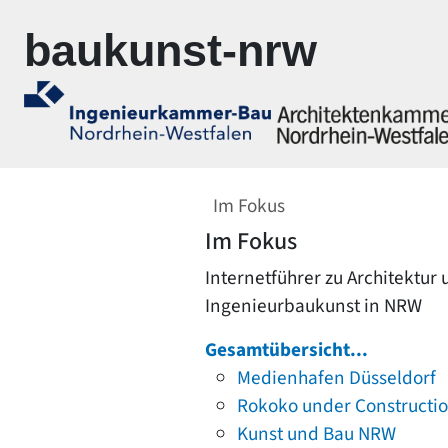
Zur Navigation springen
Zum Inhalt springen
baukunst-nrw
Im Fokus
Im Fokus
Internetführer zu Architektur
Ingenieurbaukunst in NRW
Gesamtübersicht...
Medienhafen Düsseldorf
Rokoko under Constructi
Kunst und Bau NRW