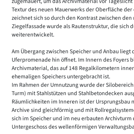
zugemauert, um das Archivmaterial vor Tageslicht
Textur des neuen Mauerwerks der Oberfläche der or
zeichnet sich so durch den Kontrast zwischen den
Ziegelfassade wurde als Rautenstruktur, die sich d
weiterentwickelt.
Am Übergang zwischen Speicher und Anbau liegt d
Uferpromenade hin öffnet. Im Innern des Foyers b
Archivmaterial, das auf 148 Regalkilometern inne
ehemaligen Speichers untergebracht ist.
Im Rahmen der Umnutzung wurde der Silobereich i
Turm) mit Stahlstützen und Stahlbetondecken ausg
Räumlichkeiten im Inneren ist der Ursprungsbau 
Archive sind gleichförmig und mit Rollregalsyste
sich im Speicher und im neu erbauten Archivturm 
Untergeschoss des wellenförmigen Verwaltungsba