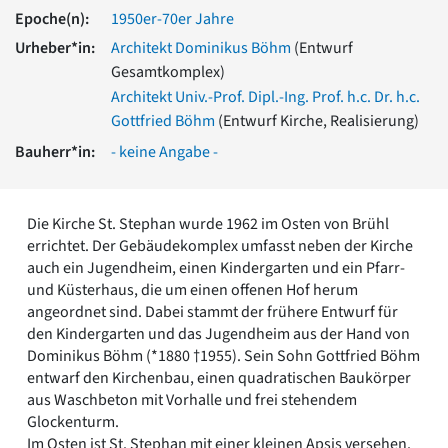
Romanik
Epoche(n):
1950er-70er Jahre
Vorromanik
Urheber*in:
Architekt Dominikus Böhm
(Entwurf
Römische Antike
Gesamtkomplex)
Über uns
Architekt Univ.-Prof. Dipl.-Ing. Prof. h.c. Dr. h.c.
Über baukunst-nrw
Gottfried Böhm
(Entwurf Kirche, Realisierung)
Fachbeirat
Bauherr*in:
- keine Angabe -
Freunde & Förderer
Kontakt
Impressum
Die Kirche St. Stephan wurde 1962 im Osten von Brühl
Datenschutz
errichtet. Der Gebäudekomplex umfasst neben der Kirche
Suchbegriff eingeben
auch ein Jugendheim, einen Kindergarten und ein Pfarr-
und Küsterhaus, die um einen offenen Hof herum
angeordnet sind. Dabei stammt der frühere Entwurf für
den Kindergarten und das Jugendheim aus der Hand von
Dominikus Böhm (*1880 †1955). Sein Sohn Gottfried Böhm
entwarf den Kirchenbau, einen quadratischen Baukörper
aus Waschbeton mit Vorhalle und frei stehendem
Glockenturm.
Im Osten ist St. Stephan mit einer kleinen Apsis versehen.