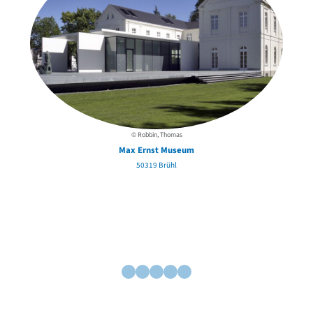
© Robbin, Thomas
Max Ernst Museum
50319 Brühl