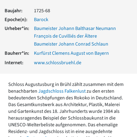
Romanik
Baujahr:
1725-68
Vorromanik
Römische Antike
Epoche(n):
Barock
Über uns
Urheber*in:
Baumeister Johann Balthasar Neumann
François de Cuvilliés der Ältere
Über baukunst-nrw
Fachbeirat
Baumeister Johann Conrad Schlaun
Freunde & Förderer
Bauherr*in:
Kurfürst Clemens August von Bayern
Kontakt
Internet:
www.schlossbruehl.de
Impressum
Datenschutz
Suchbegriff eingeben
Schloss Augustusburg in Brühl zählt zusammen mit dem
benachbarten
Jagdschloss Falkenlust
zu den ersten
bedeutenden Schöpfungen des Rokoko in Deutschland.
Das Gesamtkunstwerk aus Architektur, Plastik, Malerei
und Gartenkunst des 18. Jahrhunderts wurde 1984 als
herausragendes Beispiel der Schlossbaukunst in die
UNESCO-Welterbeliste aufgenommen. Das ehemalige
Residenz- und Jagdschloss ist in eine ausgedehnte