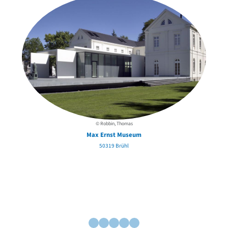
© Robbin, Thomas
Max Ernst Museum
50319 Brühl