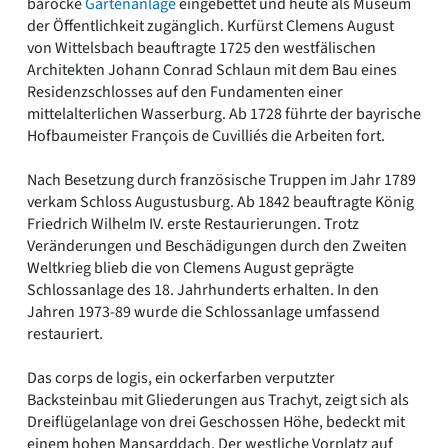
barocke
Gartenanlage
eingebettet und heute als Museum
der Öffentlichkeit zugänglich. Kurfürst Clemens August
von Wittelsbach beauftragte 1725 den westfälischen
Architekten Johann Conrad Schlaun mit dem Bau eines
Residenzschlosses auf den Fundamenten einer
mittelalterlichen Wasserburg. Ab 1728 führte der bayrische
Hofbaumeister François de Cuvilliés die Arbeiten fort.
Nach Besetzung durch französische Truppen im Jahr 1789
verkam Schloss Augustusburg. Ab 1842 beauftragte König
Friedrich Wilhelm IV. erste Restaurierungen. Trotz
Veränderungen und Beschädigungen durch den Zweiten
Weltkrieg blieb die von Clemens August geprägte
Schlossanlage des 18. Jahrhunderts erhalten. In den
Jahren 1973-89 wurde die Schlossanlage umfassend
restauriert.
Das corps de logis, ein ockerfarben verputzter
Backsteinbau mit Gliederungen aus Trachyt, zeigt sich als
Dreiflügelanlage von drei Geschossen Höhe, bedeckt mit
einem hohen Mansarddach. Der westliche Vorplatz auf