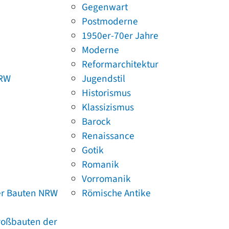
Gegenwart
Postmoderne
1950er-70er Jahre
Moderne
Reformarchitektur
NRW
Jugendstil
Historismus
Klassizismus
Barock
Renaissance
Gotik
Romanik
Vorromanik
er Bauten NRW
Römische Antike
Großbauten der