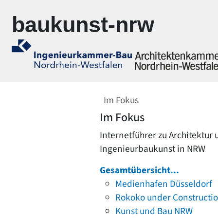
Zur Navigation springen
Zum Inhalt springen
baukunst-nrw
Im Fokus
Im Fokus
Internetführer zu Architektur
Ingenieurbaukunst in NRW
Gesamtübersicht...
Medienhafen Düsseldorf
Rokoko under Constructi
Kunst und Bau NRW