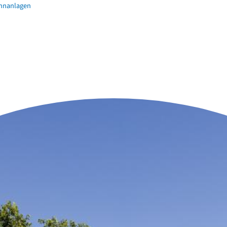
hnanlagen
n der Nähe