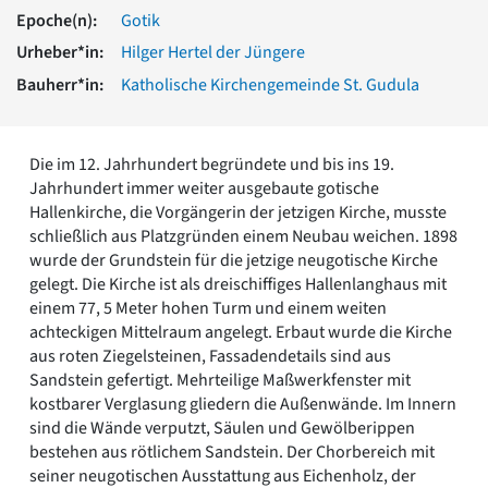
Romanik
Epoche(n):
Gotik
Vorromanik
Urheber*in:
Hilger Hertel der Jüngere
Römische Antike
Bauherr*in:
Katholische Kirchengemeinde St. Gudula
Über uns
Über baukunst-nrw
Fachbeirat
Die im 12. Jahrhundert begründete und bis ins 19.
Freunde & Förderer
Jahrhundert immer weiter ausgebaute gotische
Kontakt
Hallenkirche, die Vorgängerin der jetzigen Kirche, musste
Impressum
schließlich aus Platzgründen einem Neubau weichen. 1898
Datenschutz
wurde der Grundstein für die jetzige neugotische Kirche
gelegt. Die Kirche ist als dreischiffiges Hallenlanghaus mit
Suchbegriff eingeben
einem 77, 5 Meter hohen Turm und einem weiten
achteckigen Mittelraum angelegt. Erbaut wurde die Kirche
aus roten Ziegelsteinen, Fassadendetails sind aus
Sandstein gefertigt. Mehrteilige Maßwerkfenster mit
kostbarer Verglasung gliedern die Außenwände. Im Innern
sind die Wände verputzt, Säulen und Gewölberippen
bestehen aus rötlichem Sandstein. Der Chorbereich mit
seiner neugotischen Ausstattung aus Eichenholz, der