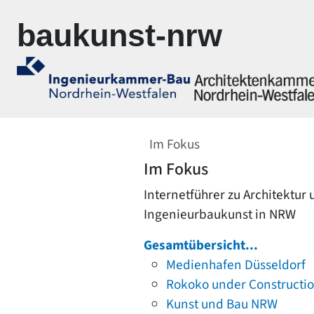
Zur Navigation springen
Zum Inhalt springen
baukunst-nrw
Im Fokus
Im Fokus
Internetführer zu Architektur
Ingenieurbaukunst in NRW
Gesamtübersicht...
Medienhafen Düsseldorf
Rokoko under Constructi
Kunst und Bau NRW