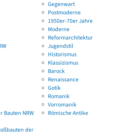
Gegenwart
Postmoderne
1950er-70er Jahre
Moderne
Reformarchitektur
NRW
Jugendstil
Historismus
Klassizismus
Barock
Renaissance
Gotik
Romanik
Vorromanik
er Bauten NRW
Römische Antike
Großbauten der