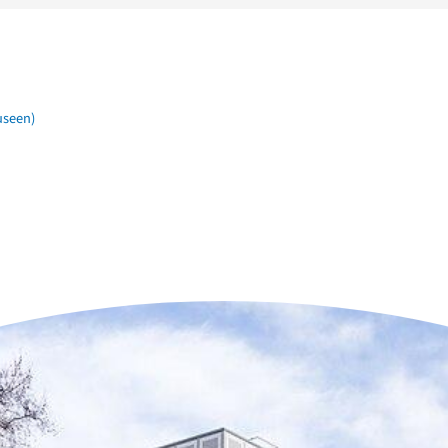
useen)
n der Nähe