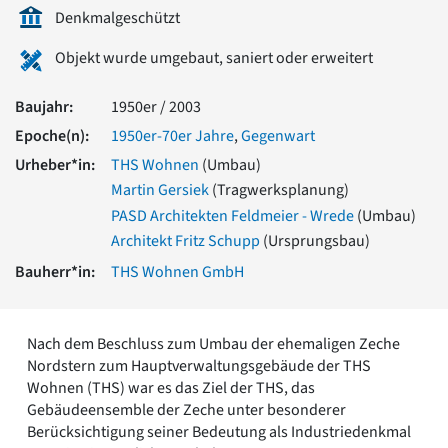
Romanik
Denkmalgeschützt
Vorromanik
Objekt wurde umgebaut, saniert oder erweitert
Römische Antike
Über uns
Baujahr:
1950er / 2003
Über baukunst-nrw
Epoche(n):
1950er-70er Jahre
,
Gegenwart
Fachbeirat
Freunde & Förderer
Urheber*in:
THS Wohnen
(Umbau)
Kontakt
Martin Gersiek
(Tragwerksplanung)
Impressum
PASD Architekten Feldmeier - Wrede
(Umbau)
Datenschutz
Architekt Fritz Schupp
(Ursprungsbau)
Suchbegriff eingeben
Bauherr*in:
THS Wohnen GmbH
Nach dem Beschluss zum Umbau der ehemaligen Zeche
Nordstern zum Hauptverwaltungsgebäude der THS
Wohnen (THS) war es das Ziel der THS, das
Gebäudeensemble der Zeche unter besonderer
Berücksichtigung seiner Bedeutung als Industriedenkmal