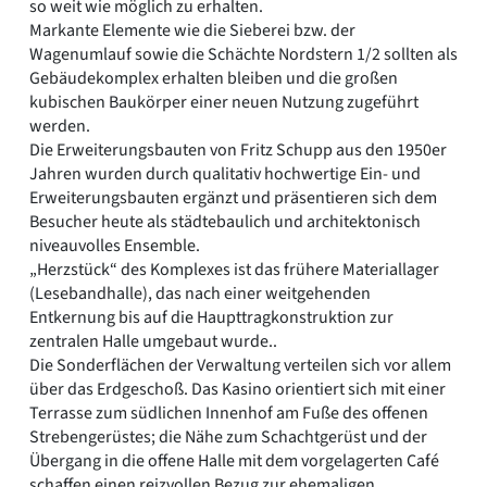
so weit wie möglich zu erhalten.
Markante Elemente wie die Sieberei bzw. der
Wagenumlauf sowie die Schächte Nordstern 1/2 sollten als
Gebäudekomplex erhalten bleiben und die großen
kubischen Baukörper einer neuen Nutzung zugeführt
werden.
Die Erweiterungsbauten von Fritz Schupp aus den 1950er
Jahren wurden durch qualitativ hochwertige Ein- und
Erweiterungsbauten ergänzt und präsentieren sich dem
Besucher heute als städtebaulich und architektonisch
niveauvolles Ensemble.
„Herzstück“ des Komplexes ist das frühere Materiallager
(Lesebandhalle), das nach einer weitgehenden
Entkernung bis auf die Haupttragkonstruktion zur
zentralen Halle umgebaut wurde..
Die Sonderflächen der Verwaltung verteilen sich vor allem
über das Erdgeschoß. Das Kasino orientiert sich mit einer
Terrasse zum südlichen Innenhof am Fuße des offenen
Strebengerüstes; die Nähe zum Schachtgerüst und der
Übergang in die offene Halle mit dem vorgelagerten Café
schaffen einen reizvollen Bezug zur ehemaligen