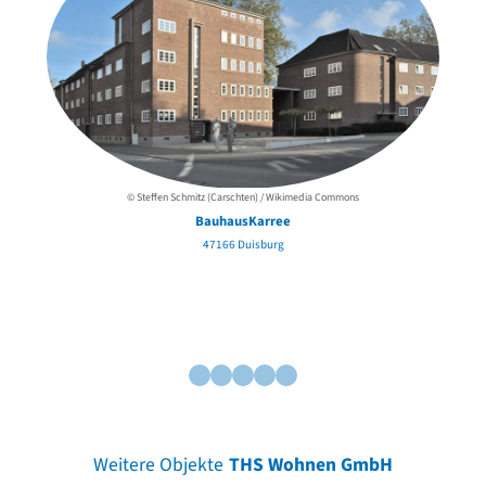
© Steffen Schmitz (Carschten) / Wikimedia Commons
BauhausKarree
47166 Duisburg
Be
Weitere Objekte
THS Wohnen GmbH